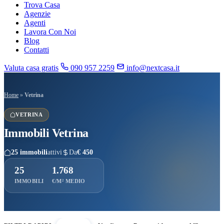
Trova Casa
Agenzie
Agenti
Lavora Con Noi
Blog
Contatti
Valuta casa gratis
090 957 2259
info@nextcasa.it
Home
»
Vetrina
VETRINA
Immobili
Vetrina
25 immobili
attivi
Da
€ 450
25
1.768
IMMOBILI
€/M² MEDIO