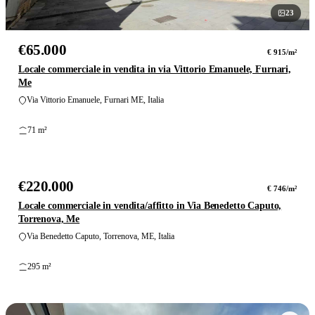
23
foto
€65.000
€ 915/m²
Locale commerciale in vendita in via Vittorio Emanuele, Furnari,
Me
Via Vittorio Emanuele, Furnari ME, Italia
71 m²
17
foto
€220.000
VENDITA
€ 746/m²
Locale commerciale in vendita/affitto in Via Benedetto Caputo,
Torrenova, Me
Via Benedetto Caputo, Torrenova, ME, Italia
295 m²