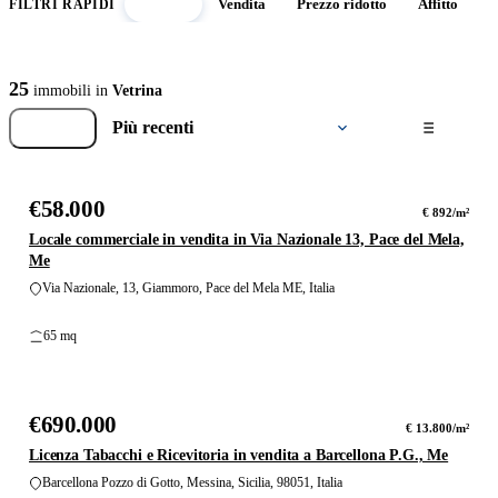
Vetrina
Vendita
Prezzo ridotto
Affitto
N
FILTRI RAPIDI
25
immobili in
Vetrina
Filtri
Ordina
9
foto
per
€58.000
VENDITA
€ 892/m²
Locale commerciale in vendita in Via Nazionale 13, Pace del Mela,
Me
Via Nazionale, 13, Giammoro, Pace del Mela ME, Italia
65 mq
€690.000
VENDITA
€ 13.800/m²
Licenza Tabacchi e Ricevitoria in vendita a Barcellona P.G., Me
Barcellona Pozzo di Gotto, Messina, Sicilia, 98051, Italia