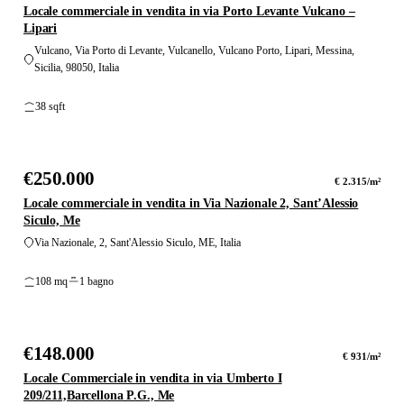
Locale commerciale in vendita in via Porto Levante Vulcano –
Lipari
Vulcano, Via Porto di Levante, Vulcanello, Vulcano Porto, Lipari, Messina,
Sicilia, 98050, Italia
38 sqft
10
foto
€250.000
VENDITA
€ 2.315/m²
Locale commerciale in vendita in Via Nazionale 2, Sant’Alessio
Siculo, Me
Via Nazionale, 2, Sant'Alessio Siculo, ME, Italia
108 mq
1 bagno
17
foto
€148.000
PREZZO RIDOTTO
€ 931/m²
Locale Commerciale in vendita in via Umberto I
209/211,Barcellona P.G., Me