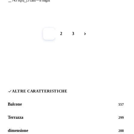
743 sqft
5 cam
8 bagni
1
2
3
ALTRE CARATTERISTICHE
Balcone
557
Terrazza
299
dimensione
288