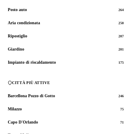
Posto auto
264
Aria condizionata
250
Ripostiglio
207
Giardino
201
Impianto di riscaldamento
175
CITTÀ PIÙ ATTIVE
Barcellona Pozzo di Gotto
246
Milazzo
75
Capo D'Orlando
71