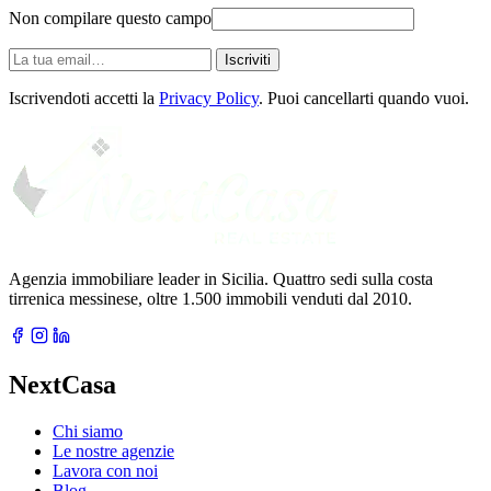
Non compilare questo campo
La
Iscriviti
tua
email
Iscrivendoti accetti la
Privacy Policy
. Puoi cancellarti quando vuoi.
Agenzia immobiliare leader in Sicilia. Quattro sedi sulla costa
tirrenica messinese, oltre 1.500 immobili venduti dal 2010.
NextCasa
Chi siamo
Le nostre agenzie
Lavora con noi
Blog