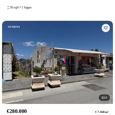
50 sqft
1 bagno
VENDITA
15
foto
€280.000
€ 7.368/m²