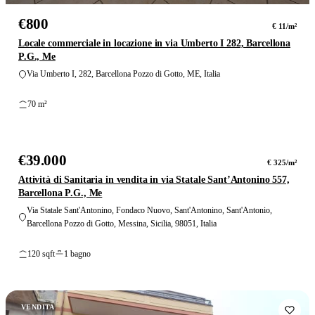
€800
€ 11/m²
Locale commerciale in locazione in via Umberto I 282, Barcellona
P.G., Me
Via Umberto I, 282, Barcellona Pozzo di Gotto, ME, Italia
70 m²
8
foto
€39.000
PREZZO RIDOTTO
€ 325/m²
Attività di Sanitaria in vendita in via Statale Sant’Antonino 557,
Barcellona P.G., Me
Via Statale Sant'Antonino, Fondaco Nuovo, Sant'Antonino, Sant'Antonio,
Barcellona Pozzo di Gotto, Messina, Sicilia, 98051, Italia
120 sqft
1 bagno
VENDITA