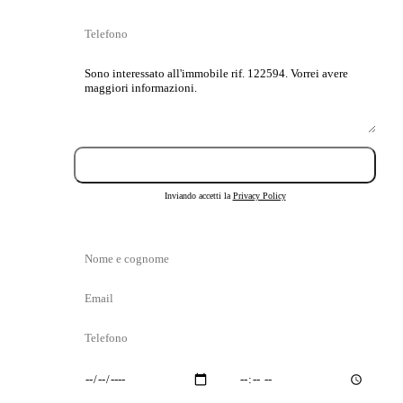
Telefono
Messaggio
Invia richiesta
Inviando accetti la
Privacy Policy
Nome
e
Email
cognome
Telefono
Giorno
Orario
preferito
preferito