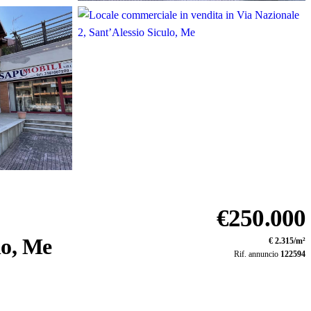
Vedi tutte le 11 foto
€250.000
lo, Me
€ 2.315/m²
Rif. annuncio
122594