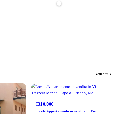
Stima indicativa, non è un'offerta di finanziamento. Per un calcolo preciso parlane
con noi: ti affianchiamo gratuitamente nella richiesta di mutuo.
Vedi tutti
VENDITA
€310.000
Locale/Appartamento in vendita in Via