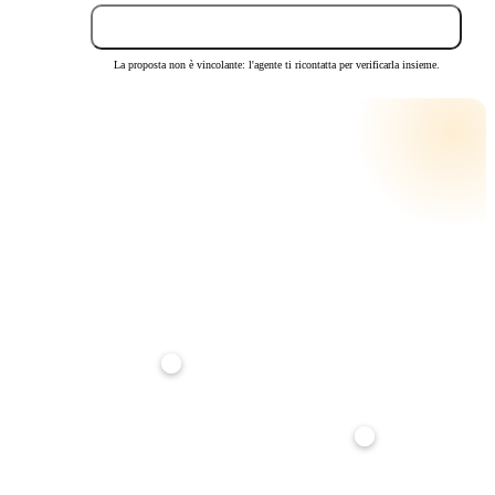
Invia proposta
La proposta non è vincolante: l'agente ti ricontatta per verificarla insieme.
CALCOLA LA RATA
RATA MENSILE STIMATA
€ 1.001
su
25
anni · tasso
3,5
%
Anticipo
20%
Durata mutuo
25 anni
Tasso interesse
3,5%