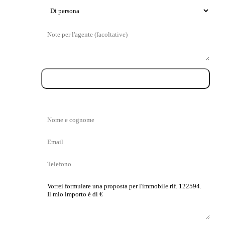
Tipo
di
Messaggio
visita
Prenota la visita
Nome
e
Email
cognome
Telefono
La
tua
proposta