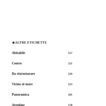
ALTRE ETICHETTE
Abitabile
557
Centro
251
Da ristrutturare
229
Vicino al mare
223
Panoramica
201
Arredate
170