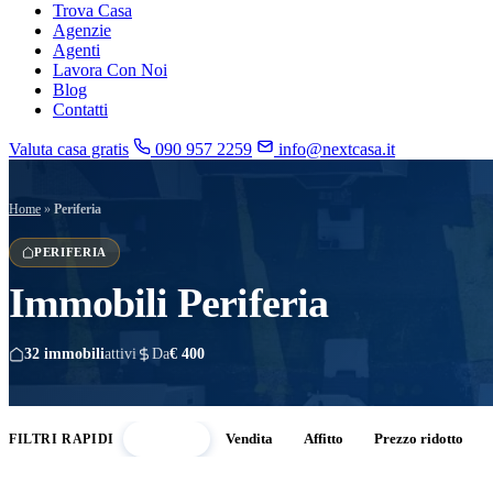
Trova Casa
Agenzie
Agenti
Lavora Con Noi
Blog
Contatti
Valuta casa gratis
090 957 2259
info@nextcasa.it
Home
»
Periferia
PERIFERIA
Immobili
Periferia
32 immobili
attivi
Da
€ 400
Periferia
Vendita
Affitto
Prezzo ridotto
FILTRI RAPIDI