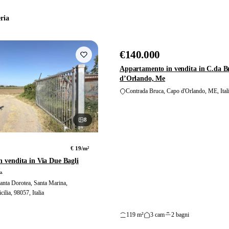
eria
€140.000
VENDITA
Appartamento in vendita in C.da B
d’Orlando, Me
Contrada Bruca, Capo d'Orlando, ME, Ital
8
foto
€ 19/m²
n vendita in Via Due Bagli
.
anta Dorotea, Santa Marina,
ilia, 98057, Italia
119 m²
3 cam
2 bagni
6