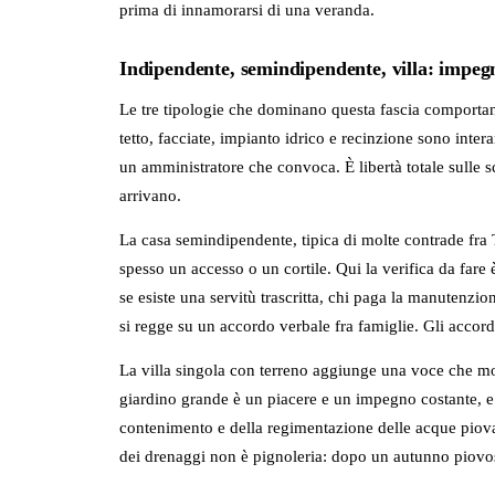
prima di innamorarsi di una veranda.
Indipendente, semindipendente, villa: impegn
Le tre tipologie che dominano questa fascia comportan
tetto, facciate, impianto idrico e recinzione sono inte
un amministratore che convoca. È libertà totale sulle sc
arrivano.
La casa semindipendente, tipica di molte contrade fra
spesso un accesso o un cortile. Qui la verifica da far
se esiste una servitù trascritta, chi paga la manutenzi
si regge su un accordo verbale fra famiglie. Gli accor
La villa singola con terreno aggiunge una voce che mo
giardino grande è un piacere e un impegno costante, e
contenimento e della regimentazione delle acque piovan
dei drenaggi non è pignoleria: dopo un autunno piovos