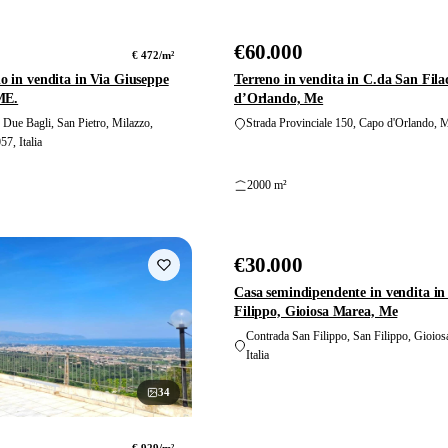
foto
€60.000
VENDITA
€ 472/m²
o in vendita in Via Giuseppe
Terreno in vendita in C.da San Fila
ME.
d’Orlando, Me
 Due Bagli, San Pietro, Milazzo,
Strada Provinciale 150, Capo d'Orlando, M
57, Italia
2000 m²
€30.000
VENDITA
Casa semindipendente in vendita in
Filippo, Gioiosa Marea, Me
Contrada San Filippo, San Filippo, Gioio
Italia
34
foto