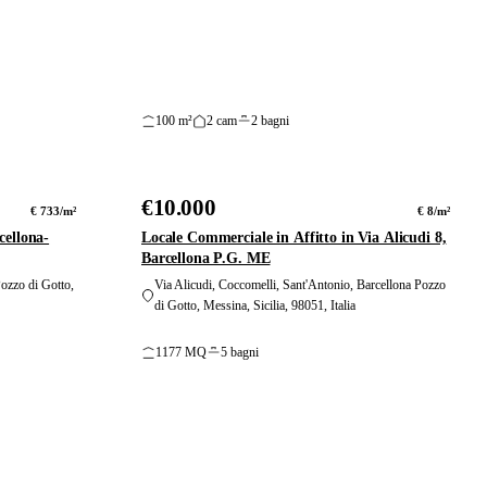
100 m²
2 cam
2 bagni
14
24
foto
foto
€10.000
AFFITTO
€ 733/m²
€ 8/m²
cellona-
Locale Commerciale in Affitto in Via Alicudi 8,
Barcellona P.G. ME
Pozzo di Gotto,
Via Alicudi, Coccomelli, Sant'Antonio, Barcellona Pozzo
di Gotto, Messina, Sicilia, 98051, Italia
1177 MQ
5 bagni