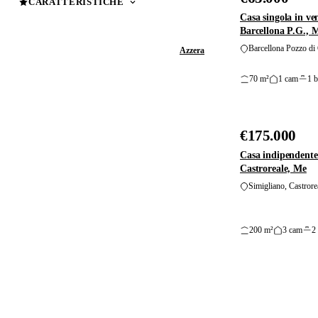
CARATTERISTICHE
Casa singola in ve
Barcellona P.G., 
Barcellona Pozzo di 
Applica filtri
Azzera
70 m²
1 cam
1 
€175.000
VENDITA
Casa indipendente 
Castroreale, Me
Simigliano, Castrore
200 m²
3 cam
2