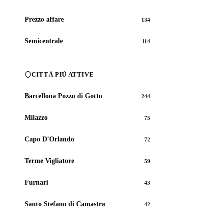
Prezzo affare
134
Semicentrale
114
CITTÀ PIÙ ATTIVE
Barcellona Pozzo di Gotto
244
Milazzo
75
Capo D'Orlando
72
Terme Vigliatore
59
Furnari
43
Santo Stefano di Camastra
42