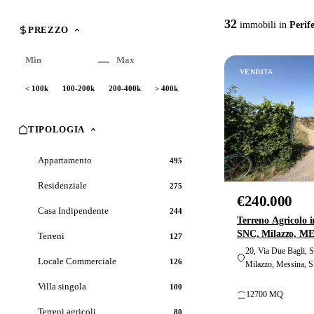
32
immobili in
Perif
PREZZO
—
Prezzo
Prezzo
VENDITA
minimo
massimo
< 100k
100-200k
200-400k
> 400k
TIPOLOGIA
Appartamento
495
Residenziale
275
€240.000
Casa Indipendente
244
Terreno Agricolo i
SNC, Milazzo, ME
Terreni
127
20, Via Due Bagli, S
Locale Commerciale
126
Milazzo, Messina, Sic
Villa singola
100
12700 MQ
Terreni agricoli
80