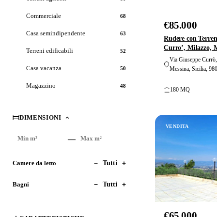
Commerciale
68
€85.000
VENDITA
Casa semindipendente
63
Rudere con Terren
Curro’, Milazzo, 
Terreni edificabili
52
Via Giuseppe Currò,
Casa vacanza
50
Messina, Sicilia, 980
Magazzino
48
180 MQ
DIMENSIONI
VENDITA
—
Superficie
Superficie
minima
massima
Camere da letto
Tutti
Bagni
Tutti
€65.000