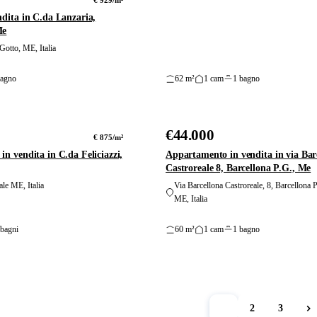
€ 929/m²
ndita in C.da Lanzaria,
Me
Gotto, ME, Italia
bagno
62 m²
1 cam
1 bagno
45
foto
€44.000
VENDITA
€ 875/m²
in vendita in C.da Feliciazzi,
Appartamento in vendita in via Bar
Castroreale 8, Barcellona P.G., Me
ale ME, Italia
Via Barcellona Castroreale, 8, Barcellona 
ME, Italia
 bagni
60 m²
1 cam
1 bagno
1
2
3