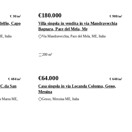
foto
foto
€180.000
VENDITA
€ 30/m²
€ 900/m²
delfio, Capo
Villa singola in vendita in via Mandravecchia
Bagnara, Pace del Mela, Me
E, Italia
Via Mandravecchia, Pace del Mela, ME, Italia
200 m²
17
24
foto
foto
€64.000
VENDITA
€ 484/m²
€ 640/m²
 C.da San
Casa singola in via Locanda Colonna, Gesso,
Messina
sa Marea ME,
Gesso, Messina ME, Italia