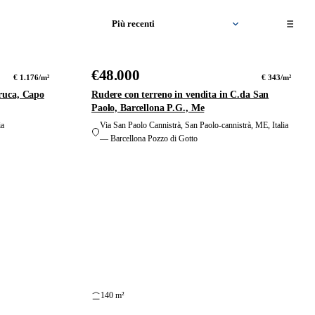
Ordina
24
10
foto
foto
per
€48.000
VENDITA
€ 1.176/m²
€ 343/m²
ruca, Capo
Rudere con terreno in vendita in C.da San
Paolo, Barcellona P.G., Me
ia
Via San Paolo Cannistrà, San Paolo-cannistrà, ME, Italia
— Barcellona Pozzo di Gotto
140 m²
6
18