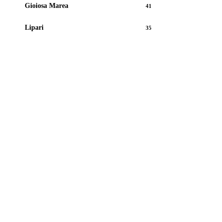
Gioiosa Marea
41
Lipari
35
Vedi tutti gli immobili