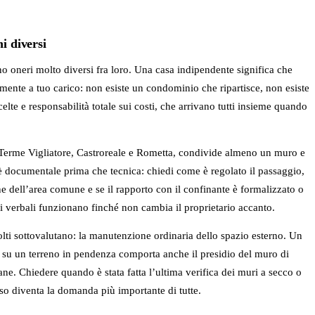
i diversi
o oneri molto diversi fra loro. Una casa indipendente significa che
ramente a tuo carico: non esiste un condominio che ripartisce, non esiste
elte e responsabilità totale sui costi, che arrivano tutti insieme quando
 Terme Vigliatore, Castroreale e Rometta, condivide almeno un muro e
e è documentale prima che tecnica: chiedi come è regolato il passaggio,
one dell’area comune e se il rapporto con il confinante è formalizzato o
di verbali funzionano finché non cambia il proprietario accanto.
lti sottovalutano: la manutenzione ordinaria dello spazio esterno. Un
 su un terreno in pendenza comporta anche il presidio del muro di
e. Chiedere quando è stata fatta l’ultima verifica dei muri a secco o
o diventa la domanda più importante di tutte.