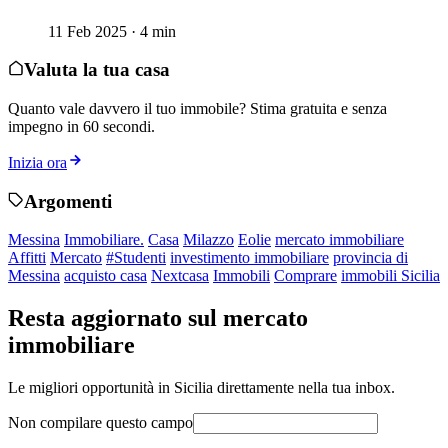
11 Feb 2025 · 4 min
Valuta la tua casa
Quanto vale davvero il tuo immobile? Stima gratuita e senza
impegno in 60 secondi.
Inizia ora
Argomenti
Messina
Immobiliare.
Casa
Milazzo
Eolie
mercato immobiliare
Affitti
Mercato
#Studenti
investimento immobiliare
provincia di
Messina
acquisto casa
Nextcasa
Immobili
Comprare
immobili Sicilia
Resta aggiornato sul mercato
immobiliare
Le migliori opportunità in Sicilia direttamente nella tua inbox.
Non compilare questo campo