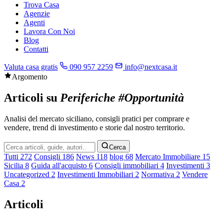
Trova Casa
Agenzie
Agenti
Lavora Con Noi
Blog
Contatti
Valuta casa gratis
090 957 2259
info@nextcasa.it
Argomento
Articoli su
Periferiche #Opportunità
Analisi del mercato siciliano, consigli pratici per comprare e
vendere, trend di investimento e storie dal nostro territorio.
Cerca
Cerca
nel
Tutti
272
Consigli
186
News
118
blog
68
Mercato Immobiliare
15
blog
Sicilia
8
Guida all'acquisto
6
Consigli immobiliari
4
Investimenti
3
Uncategorized
2
Investimenti Immobiliari
2
Normativa
2
Vendere
Casa
2
Articoli