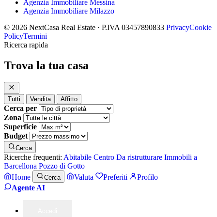
Agenzia Immobiliare Messina
Agenzia Immobiliare Milazzo
© 2026 NextCasa Real Estate · P.IVA 03457890833
Privacy
Cookie
Policy
Termini
Ricerca rapida
Trova la tua casa
Tutti
Vendita
Affitto
Cerca per
Zona
Superficie
Budget
Cerca
Ricerche frequenti:
Abitabile
Centro
Da ristrutturare
Immobili a
Barcellona Pozzo di Gotto
Home
Valuta
Preferiti
Profilo
Cerca
Agente AI
Accedi