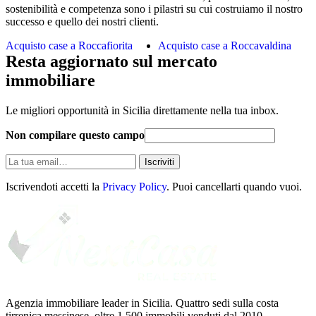
sostenibilità e competenza sono i pilastri su cui costruiamo il nostro
successo e quello dei nostri clienti.
Acquisto case a Roccafiorita
Acquisto case a Roccavaldina
Resta aggiornato sul mercato
immobiliare
Le migliori opportunità in Sicilia direttamente nella tua inbox.
Non compilare questo campo
La
Iscriviti
tua
email
Iscrivendoti accetti la
Privacy Policy
. Puoi cancellarti quando vuoi.
Agenzia immobiliare leader in Sicilia. Quattro sedi sulla costa
tirrenica messinese, oltre 1.500 immobili venduti dal 2010.