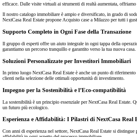
efficace. Dalle visite virtuali ai strumenti di realtà aumentata, offria
Il nostro catalogo immobiliare è ampio e diversificato, in grado di sodd
NextCasa Real Estate propone Acquisto case a Milazzo per tutti i gusti
Supporto Completo in Ogni Fase della Transazione
Il gruppo di esperti offre un aiuto integrale in ogni tappa della operazi
garantiamo un percorso tranquillo e garantito verso la tua nuova casa.
Soluzioni Personalizzate per Investitori Immobiliari
In primo luogo NextCasa Real Estate è anche un punto di riferimento pe
clienti nella selezione delle ottimali opportunità di investimento.
Impegno per la Sostenibilità e l’Eco-compatibilità
La sostenibilità è un principio essenziale per NextCasa Real Estate. 
un futuro più ecologico.
Esperienza e Affidabilità: I Pilastri di NextCasa Real 
Con anni di esperienza nel settore, NextCasa Real Estate si distingue p
affidabilità in ogni aspetto del processo immobiliare.