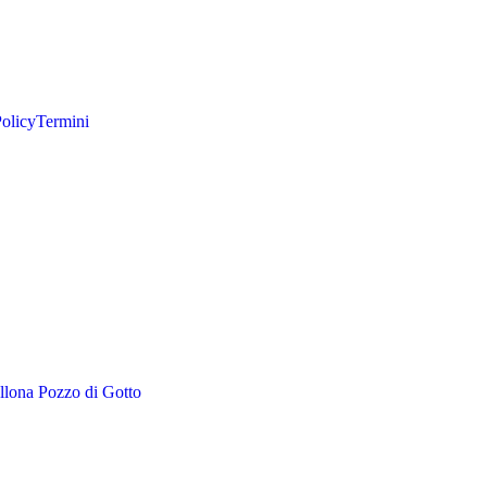
olicy
Termini
llona Pozzo di Gotto