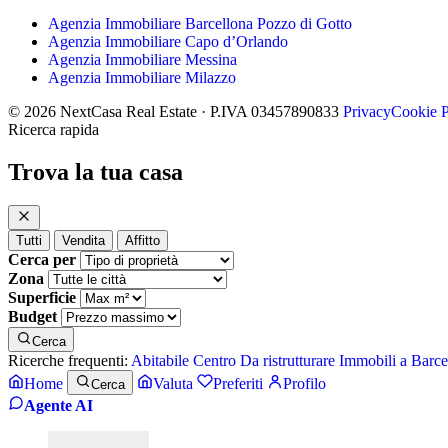
Agenzia Immobiliare Barcellona Pozzo di Gotto
Agenzia Immobiliare Capo d’Orlando
Agenzia Immobiliare Messina
Agenzia Immobiliare Milazzo
© 2026 NextCasa Real Estate · P.IVA 03457890833
Privacy
Cookie P
Ricerca rapida
Trova la tua casa
Tutti
Vendita
Affitto
Cerca per
Zona
Superficie
Budget
Cerca
Ricerche frequenti:
Abitabile
Centro
Da ristrutturare
Immobili a Barce
Home
Valuta
Preferiti
Profilo
Cerca
Agente AI