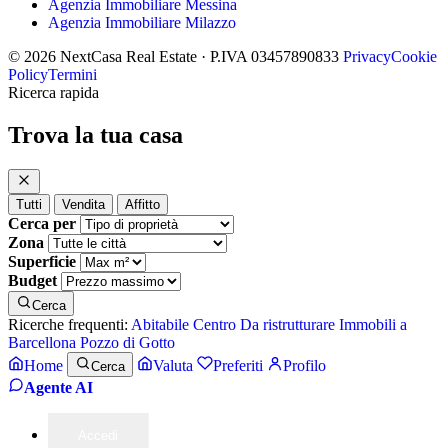
Agenzia Immobiliare Messina
Agenzia Immobiliare Milazzo
© 2026 NextCasa Real Estate · P.IVA 03457890833
Privacy
Cookie
Policy
Termini
Ricerca rapida
Trova la tua casa
Tutti
Vendita
Affitto
Cerca per
Zona
Superficie
Budget
Cerca
Ricerche frequenti:
Abitabile
Centro
Da ristrutturare
Immobili a
Barcellona Pozzo di Gotto
Home
Valuta
Preferiti
Profilo
Cerca
Agente AI
Accedi