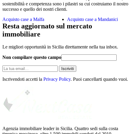
sostenibilità e competenza sono i pilastri su cui costruiamo il nostro
successo e quello dei nostri clienti.
Acquisto case a Malfa
Acquisto case a Mandanici
Resta aggiornato sul mercato
immobiliare
Le migliori opportunità in Sicilia direttamente nella tua inbox.
Non compilare questo campo
La
Iscriviti
tua
email
Iscrivendoti accetti la
Privacy Policy
. Puoi cancellarti quando vuoi.
Agenzia immobiliare leader in Sicilia. Quattro sedi sulla costa
tirrenica messinese, oltre 1.500 immobili venduti dal 2010.