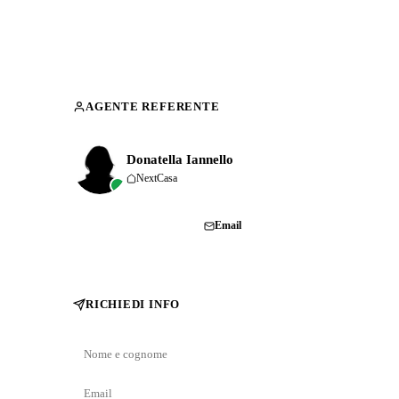
AGENTE REFERENTE
Donatella Iannello
NextCasa
Chiama
Email
RICHIEDI INFO
Nome
e
Email
cognome