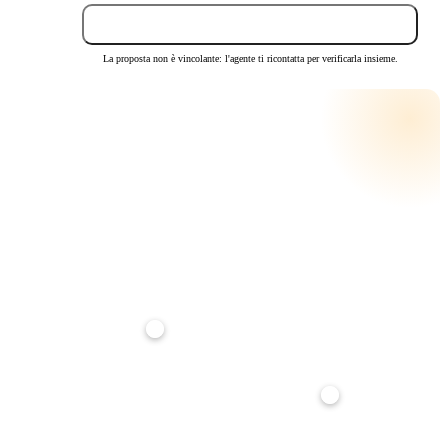
Invia proposta
La proposta non è vincolante: l'agente ti ricontatta per verificarla insieme.
CALCOLA LA RATA
RATA MENSILE STIMATA
€ 30
su
25
anni · tasso
3,5
%
Anticipo
20%
Durata mutuo
25 anni
Tasso interesse
3,5%