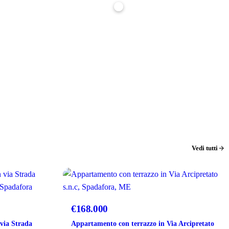
Stima indicativa, non è un'offerta di finanziamento. Per un calcolo preciso parlane
con noi: ti affianchiamo gratuitamente nella richiesta di mutuo.
Vedi tutti
VENDITA
€168.000
 via Strada
Appartamento con terrazzo in Via Arcipretato