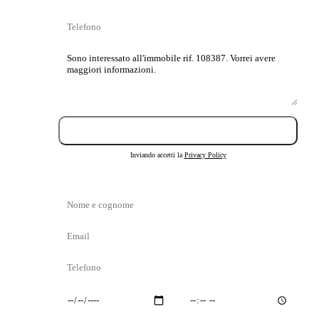
Telefono
Messaggio
Invia richiesta
Inviando accetti la
Privacy Policy
Nome
e
Email
cognome
Telefono
Giorno
Orario
preferito
preferito