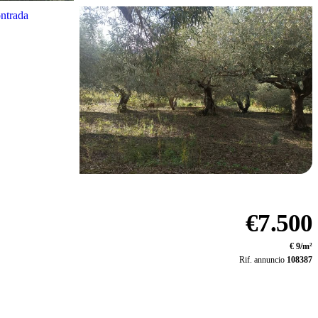
Vedi tutte le 8 foto
€7.500
€ 9/m²
Rif. annuncio
108387