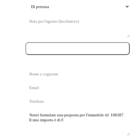
Tipo
di
Messaggio
visita
Prenota la visita
Nome
e
Email
cognome
Telefono
La
tua
proposta