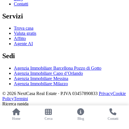
Contatti
Servizi
Trova casa
Valuta gratis
Affitto
Agente AI
Sedi
Agenzia Immobiliare Barcellona Pozzo di Gotto
Agenzia Immobiliare Capo d’Orlando
Agenzia Immobiliare Messina
Agenzia Immobiliare Milazzo
© 2026 NextCasa Real Estate · P.IVA 03457890833
Privacy
Cookie
Policy
Termini
Ricerca rapida
Trova la tua casa
Home
Cerca
Blog
Contatti