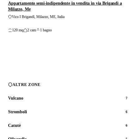
Appartamento semi-indipendente in vendita in via Brigandì a
Milazzo, Me
Vico I Brigandì, Milazzo, ME, Italia
120 mq
2 cam
1 bagno
ALTRE ZONE
Vulcano
7
Stromboli
6
Catutè
6