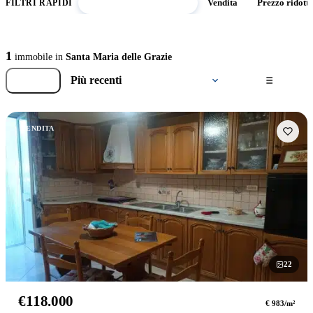
Santa Maria delle Grazie
Vendita
Prezzo ridott
FILTRI RAPIDI
1
immobile in
Santa Maria delle Grazie
Filtri
Ordina
per
VENDITA
22
foto
€118.000
€ 983/m²