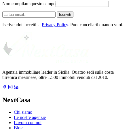
Non compilare questo campo
La
Iscriviti
tua
email
Iscrivendoti accetti la
Privacy Policy
. Puoi cancellarti quando vuoi.
Agenzia immobiliare leader in Sicilia. Quattro sedi sulla costa
tirrenica messinese, oltre 1.500 immobili venduti dal 2010.
NextCasa
Chi siamo
Le nostre agenzie
Lavora con noi
Blog