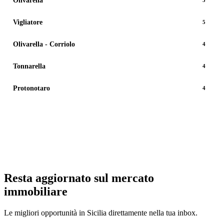
Olivarella
5
Vigliatore
5
Olivarella - Corriolo
4
Tonnarella
4
Protonotaro
4
Vedi tutti gli immobili
Resta aggiornato sul mercato
immobiliare
Le migliori opportunità in Sicilia direttamente nella tua inbox.