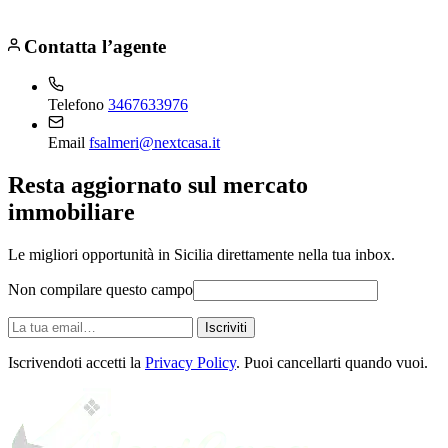
Contatta l’agente
Telefono
3467633976
Email
fsalmeri@nextcasa.it
Resta aggiornato sul mercato
immobiliare
Le migliori opportunità in Sicilia direttamente nella tua inbox.
Non compilare questo campo
La
Iscriviti
tua
email
Iscrivendoti accetti la
Privacy Policy
. Puoi cancellarti quando vuoi.