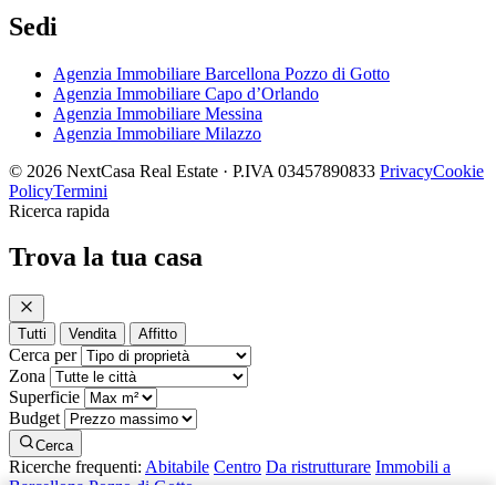
Sedi
Agenzia Immobiliare Barcellona Pozzo di Gotto
Agenzia Immobiliare Capo d’Orlando
Agenzia Immobiliare Messina
Agenzia Immobiliare Milazzo
© 2026 NextCasa Real Estate · P.IVA 03457890833
Privacy
Cookie
Policy
Termini
Ricerca rapida
Trova la tua casa
Tutti
Vendita
Affitto
Cerca per
Zona
Superficie
Budget
Cerca
Ricerche frequenti:
Abitabile
Centro
Da ristrutturare
Immobili a
Barcellona Pozzo di Gotto