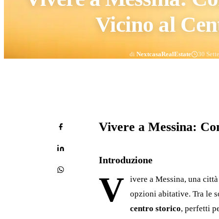
Vicino al Cen
di
NextcasaRealEstate
30 Sett
Vivere a Messina: Con
Introduzione
V
ivere a Messina, una città
opzioni abitative. Tra le 
centro storico
, perfetti 