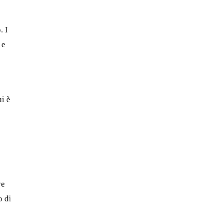
. I
e
ui è
ve
o di