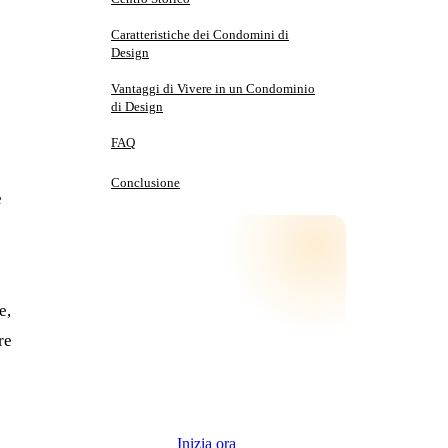
Caratteristiche dei Condomini di
Design
Vantaggi di Vivere in un Condominio
di Design
FAQ
Conclusione
e
e,
Quanto vale il tuo
re
immobile?
Stima gratuita e senza impegno, con i dati
reali della tua zona.
Inizia ora