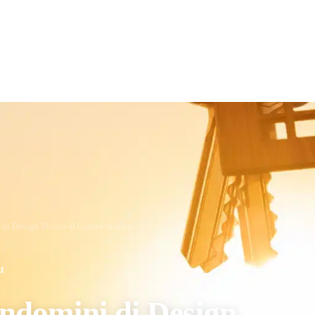
di Design Vicino al Centro Storico
I
ndomini di Design