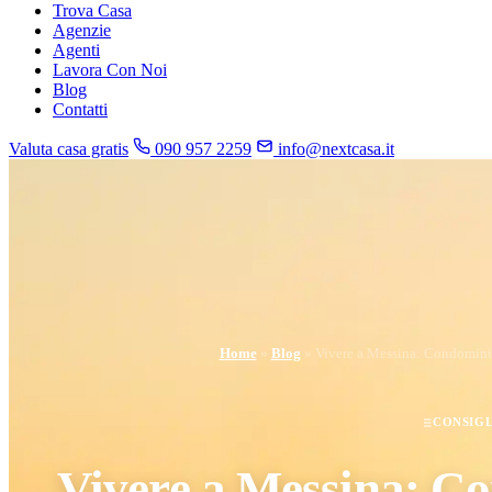
Trova Casa
Agenzie
Agenti
Lavora Con Noi
Blog
Contatti
Valuta casa gratis
090 957 2259
info@nextcasa.it
Home
»
Blog
»
Vivere a Messina: Condomini 
CONSIGL
Vivere a Messina: Co