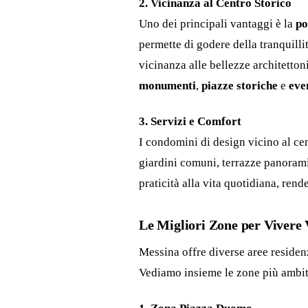
2. Vicinanza al Centro Storico
Uno dei principali vantaggi è la
po
permette di godere della tranquilli
vicinanza alle bellezze architettoni
monumenti
,
piazze storiche
e
eve
3. Servizi e Comfort
I condomini di design vicino al ce
giardini comuni, terrazze panorami
praticità alla vita quotidiana, re
Le Migliori Zone per Vivere 
Messina offre diverse aree residenz
Vediamo insieme le zone più ambit