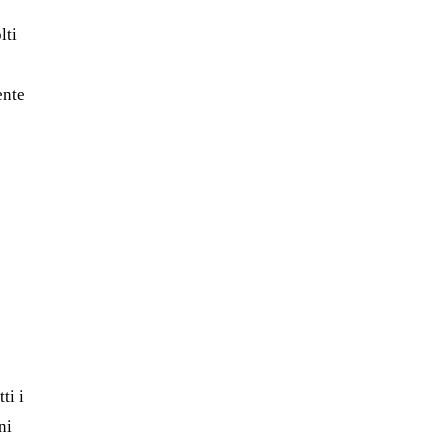
lti
ente
ti i
ni