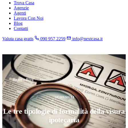
Trova Casa
Agenzie
Agenti
Lavora Con Noi
Blog
Contatti
Valuta casa gratis
090 957 2259
info@nextcasa.it
Home
»
Blog
»
Le tre tipologie di formalità della visura ipotecaria
CONSIGLI
Le tre tipologie di formalità della visura
ipotecaria