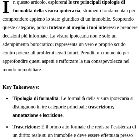
I
n questo articolo, esplorerai
le tre principali tipologie di
ipotecaria
formalità della visura ipotecaria
, strumenti fondamentali per
Mancata verifica della presenza di ipoteche attive
comprendere appieno lo stato giuridico di un immobile. Scoprendo
queste categorie, potrai
tutelare al meglio i tuoi interessi
e prendere
Mancata analisi del valore dell’ipoteca
decisioni più informate. La visura ipotecaria non è solo un
Best practices per la ricerca delle informazioni sulla visura
adempimento burocratico; rappresenta un vero e proprio scudo
ipotecaria
contro potenziali problemi legali futuri. Prenditi un momento per
Utilizzo di fonti attendibili
approfondire questi aspetti e rafforzare la tua consapevolezza nel
mondo immobiliare.
Verifica delle informazioni
La visura ipotecaria per nota come strumento di ricerca
Key Takeaways:
Funzionamento del servizio di visura ipotecaria per nota
Tipologia di formalità
: Le formalità della visura ipotecaria si
distinguono in tre categorie principali:
trascrizione,
Limiti e vincoli della visura ipotecaria
annotazione e iscrizione
.
Limiti nella ricerca delle informazioni
Trascrizione
: È il primo atto formale che registra l’esistenza di
Vincoli nella utilizzazione delle informazioni
un diritto reale su un immobile e deve essere effettuata presso