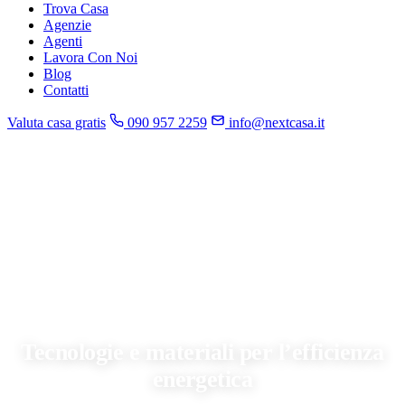
Trova Casa
Agenzie
Agenti
Lavora Con Noi
Blog
Contatti
Valuta casa gratis
090 957 2259
info@nextcasa.it
Home
»
Blog
»
Tecnologie e materiali per l’efficienza energetica
CONSIGLI
Tecnologie e materiali per l’efficienza
energetica