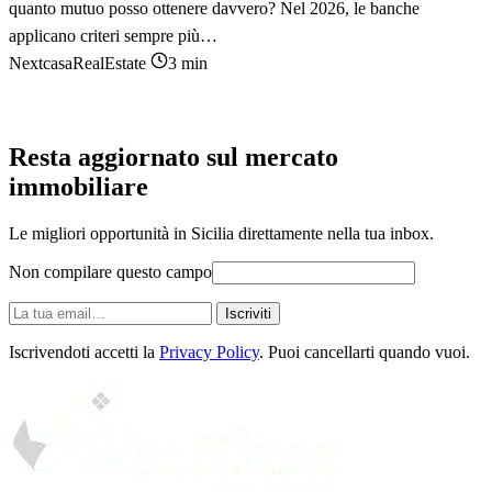
quanto mutuo posso ottenere davvero? Nel 2026, le banche
applicano criteri sempre più…
NextcasaRealEstate
3 min
Resta aggiornato sul mercato
immobiliare
Le migliori opportunità in Sicilia direttamente nella tua inbox.
Non compilare questo campo
La
Iscriviti
tua
email
Iscrivendoti accetti la
Privacy Policy
. Puoi cancellarti quando vuoi.