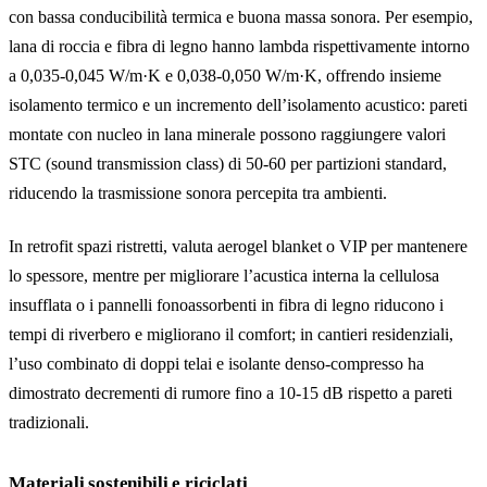
con bassa conducibilità termica e buona massa sonora. Per esempio,
lana di roccia e fibra di legno hanno lambda rispettivamente intorno
a 0,035-0,045 W/m·K e 0,038-0,050 W/m·K, offrendo insieme
isolamento termico e un incremento dell’isolamento acustico: pareti
montate con nucleo in lana minerale possono raggiungere valori
STC (sound transmission class) di 50-60 per partizioni standard,
riducendo la trasmissione sonora percepita tra ambienti.
In retrofit spazi ristretti, valuta aerogel blanket o VIP per mantenere
lo spessore, mentre per migliorare l’acustica interna la cellulosa
insufflata o i pannelli fonoassorbenti in fibra di legno riducono i
tempi di riverbero e migliorano il comfort; in cantieri residenziali,
l’uso combinato di doppi telai e isolante denso-compresso ha
dimostrato decrementi di rumore fino a 10-15 dB rispetto a pareti
tradizionali.
Materiali sostenibili e riciclati