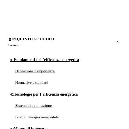
di
NextcasaRealEstate
20 Dicembre 2025
15 min di lettura
IN QUESTO ARTICOLO
7 sezioni
Fondamenti dell’efficienza energetica
Definizione e importanza
Normative e standard
Tecnologie per l’efficienza energetica
Sistemi di automazione
Fonti di energia rinnovabile
Materiali innovativi