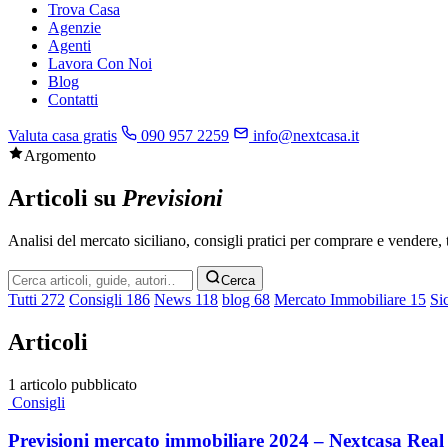
Trova Casa
Agenzie
Agenti
Lavora Con Noi
Blog
Contatti
Valuta casa gratis
090 957 2259
info@nextcasa.it
Argomento
Articoli su
Previsioni
Analisi del mercato siciliano, consigli pratici per comprare e vendere, t
Cerca
Cerca
nel
Tutti
272
Consigli
186
News
118
blog
68
Mercato Immobiliare
15
Si
blog
Articoli
1 articolo pubblicato
Consigli
Previsioni mercato immobiliare 2024 – Nextcasa Real