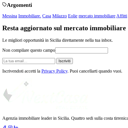
Argomenti
Messina
Immobiliare.
Casa
Milazzo
Eolie
mercato immobiliare
Affitti
Resta aggiornato sul mercato immobiliare
Le migliori opportunità in Sicilia direttamente nella tua inbox.
Non compilare questo campo
La
Iscriviti
tua
email
Iscrivendoti accetti la
Privacy Policy
. Puoi cancellarti quando vuoi.
Agenzia immobiliare leader in Sicilia. Quattro sedi sulla costa tirreni