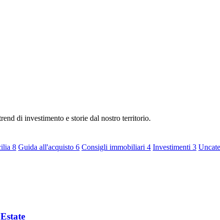
rend di investimento e storie dal nostro territorio.
cilia
8
Guida all'acquisto
6
Consigli immobiliari
4
Investimenti
3
Uncat
 Estate