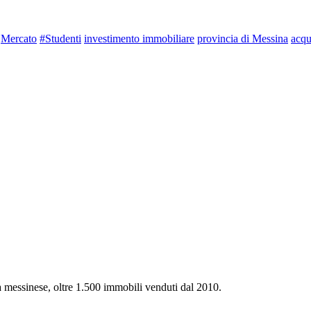
Mercato
#Studenti
investimento immobiliare
provincia di Messina
acqu
ca messinese, oltre 1.500 immobili venduti dal 2010.