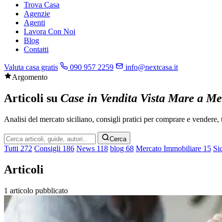
Trova Casa
Agenzie
Agenti
Lavora Con Noi
Blog
Contatti
Valuta casa gratis
090 957 2259
info@nextcasa.it
Argomento
Articoli su
Case in Vendita Vista Mare a Me
Analisi del mercato siciliano, consigli pratici per comprare e vendere, t
Cerca
Cerca
nel
Tutti
272
Consigli
186
News
118
blog
68
Mercato Immobiliare
15
Si
blog
Articoli
1 articolo pubblicato