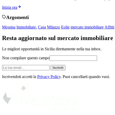
Inizia ora
Argomenti
Messina
Immobiliare.
Casa
Milazzo
Eolie
mercato immobiliare
Affitti
Resta aggiornato sul mercato immobiliare
Le migliori opportunità in Sicilia direttamente nella tua inbox.
Non compilare questo campo
La
Iscriviti
tua
email
Iscrivendoti accetti la
Privacy Policy
. Puoi cancellarti quando vuoi.