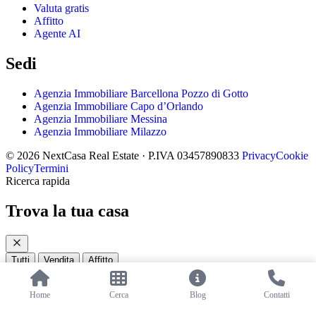
Valuta gratis
Affitto
Agente AI
Sedi
Agenzia Immobiliare Barcellona Pozzo di Gotto
Agenzia Immobiliare Capo d’Orlando
Agenzia Immobiliare Messina
Agenzia Immobiliare Milazzo
© 2026 NextCasa Real Estate · P.IVA 03457890833
Privacy
Cookie
Policy
Termini
Ricerca rapida
Trova la tua casa
Tutti
Vendita
Affitto
Cerca per
Zona
Home
Cerca
Blog
Contatti
Superficie
Budget