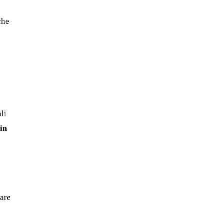
che
li
in
tare