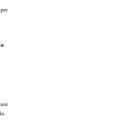
per
za
tuoi
lo.