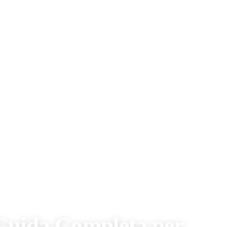
leta per Proteggere la Tua Abitazione
I
 Guida Completa per