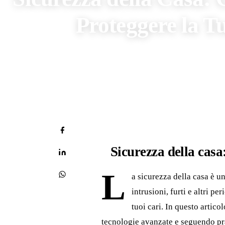
Proteggere la T
di
NextcasaRealEstate
13 Gi
Sicurezza della casa
L
a sicurezza della casa è un
intrusioni, furti e altri pe
tuoi cari. In questo artic
tecnologie avanzate e seguendo pra