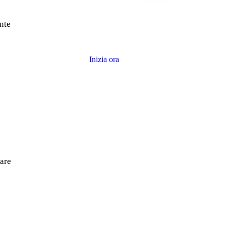
immobile?
ente
Stima gratuita e senza impegno, con i dati
reali della tua zona.
Inizia ora
vare