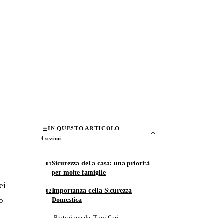
IN QUESTO ARTICOLO
4 sezioni
Sicurezza della casa: una priorità
per molte famiglie
ei
Importanza della Sicurezza
do
Domestica
Protezione dei Tuoi Cari