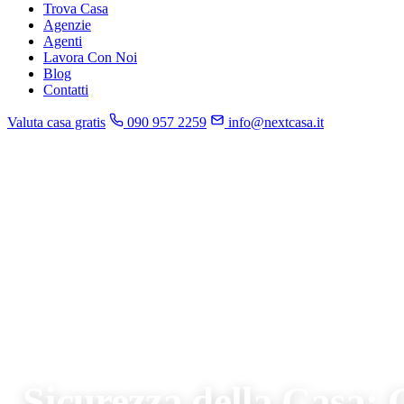
Trova Casa
Agenzie
Agenti
Lavora Con Noi
Blog
Contatti
Valuta casa gratis
090 957 2259
info@nextcasa.it
Home
»
Blog
»
Sicurezza della Casa: Guida Comp
CONSIGL
Sicurezza della Casa: