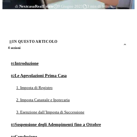
di
NextcasaRealEstate
9 Giugno 2023
3 min di lettura
IN QUESTO ARTICOLO
4 sezioni
Introduzione
Le Agevolazioni Prima Casa
1. Imposta di Registro
2. Imposta Catastale e Ipotecaria
3. Esenzione dall’Imposta di Successione
Sospensione degli Adempimenti fino a Ottobre
Conclusione