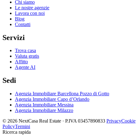
Chi siamo
Le nostre agenzie
Lavora con noi
Blog
Contatti
Servizi
Trova casa
Valuta gratis
Affitto
Agente AI
Sedi
Agenzia Immobiliare Barcellona Pozzo di Gotto
Agenzia Immobiliare Capo d’Orlando
Agenzia Immobiliare Messina
Agenzia Immobiliare Milazzo
© 2026 NextCasa Real Estate · P.IVA 03457890833
Privacy
Cookie
Policy
Termini
Ricerca rapida