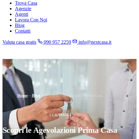
Trova Casa
Agenzie
Agenti
Lavora Con Noi
Blog
Contatti
Valuta casa gratis
090 957 2259
info@nextcasa.it
Home
»
Blog
»
Scopri le Agevolazioni Prima Casa
CONSIGLI
Scopri le Agevolazioni Prima Casa