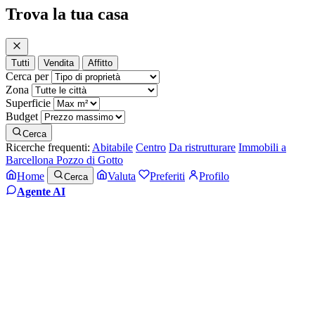
Trova la tua casa
Tutti
Vendita
Affitto
Cerca per
Zona
Superficie
Budget
Cerca
Ricerche frequenti:
Abitabile
Centro
Da ristrutturare
Immobili a
Barcellona Pozzo di Gotto
Home
Valuta
Preferiti
Profilo
Cerca
Agente AI