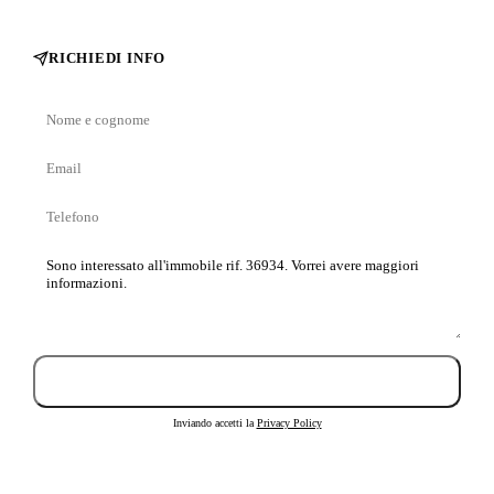
RICHIEDI INFO
Nome
e
Email
cognome
Telefono
Messaggio
Invia richiesta
Inviando accetti la
Privacy Policy