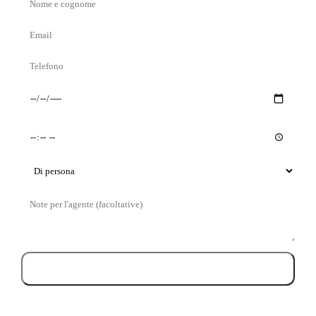
Nome
e
Email
cognome
Telefono
Giorno
Orario
preferito
preferito
Tipo
di
Messaggio
visita
Prenota la visita