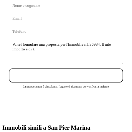
Nome
e
Email
cognome
Telefono
La
tua
proposta
Invia proposta
La proposta non è vincolante: l'agente ti ricontatta per verificarla insieme.
Immobili
simili
a San Pier Marina