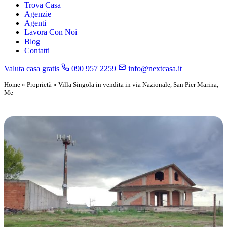
Trova Casa
Agenzie
Agenti
Lavora Con Noi
Blog
Contatti
Valuta casa gratis
090 957 2259
info@nextcasa.it
Home
»
Proprietà
»
Villa Singola in vendita in via Nazionale, San Pier Marina,
Me