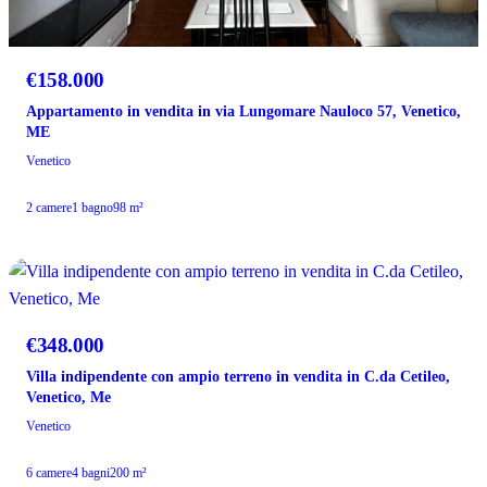
€158.000
Appartamento in vendita in via Lungomare Nauloco 57, Venetico,
ME
Venetico
2 camere
1 bagno
98 m²
VENDITA
€348.000
Villa indipendente con ampio terreno in vendita in C.da Cetileo,
Venetico, Me
Venetico
6 camere
4 bagni
200 m²