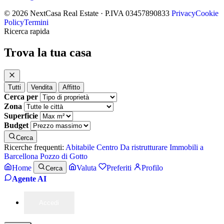
© 2026 NextCasa Real Estate · P.IVA 03457890833
Privacy
Cookie
Policy
Termini
Ricerca rapida
Trova la tua casa
Tutti
Vendita
Affitto
Cerca per
Zona
Superficie
Budget
Cerca
Ricerche frequenti:
Abitabile
Centro
Da ristrutturare
Immobili a
Barcellona Pozzo di Gotto
Home
Valuta
Preferiti
Profilo
Cerca
Agente AI
Accedi