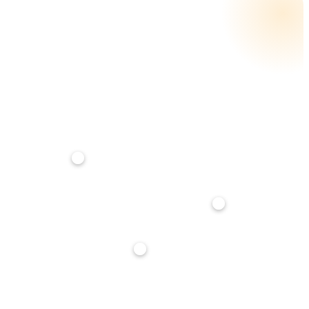
CALCOLA LA RATA
RATA MENSILE STIMATA
€ 841
su
25
anni · tasso
3,5
%
Anticipo
20%
Durata mutuo
25 anni
Tasso interesse
3,5%
Stima indicativa, non è un'offerta di finanziamento. Per un calcolo preciso parlane con noi: ti
affianchiamo gratuitamente nella richiesta di mutuo.