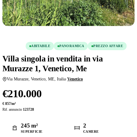
Condividi
Salva
VENDITA
ABITABILE
PANORAMICA
PREZZO AFFARE
Villa singola in vendita in via
Murazze 1, Venetico, Me
Via Murazze, Venetico, ME, Italia
·
Venetico
€210.000
€ 857/m²
Rif. annuncio
123728
245 m²
2
SUPERFICIE
CAMERE