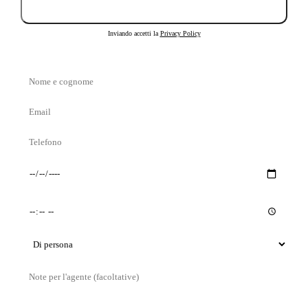
Invia richiesta
Inviando accetti la
Privacy Policy
Nome
e
Email
cognome
Telefono
Giorno
Orario
preferito
preferito
Tipo
di
Messaggio
visita