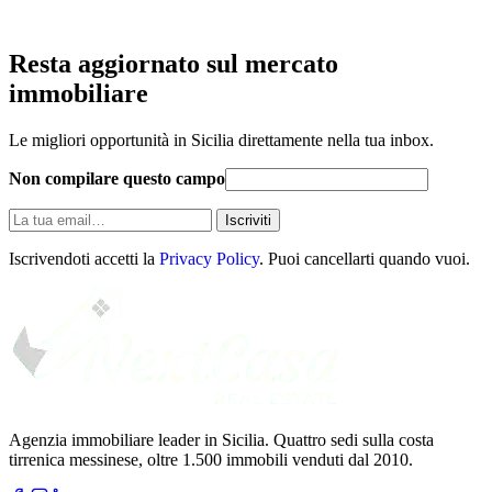
Resta aggiornato sul mercato
immobiliare
Le migliori opportunità in Sicilia direttamente nella tua inbox.
Non compilare questo campo
La
Iscriviti
tua
email
Iscrivendoti accetti la
Privacy Policy
. Puoi cancellarti quando vuoi.
Agenzia immobiliare leader in Sicilia. Quattro sedi sulla costa
tirrenica messinese, oltre 1.500 immobili venduti dal 2010.