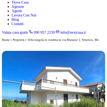
Trova Casa
Agenzie
Agenti
Lavora Con Noi
Blog
Contatti
Valuta casa gratis
090 957 2259
info@nextcasa.it
Home
»
Proprietà
»
Villa singola in vendita in via Murazze 1, Venetico, Me