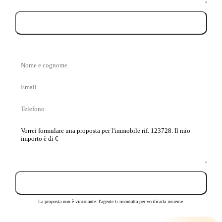
Prenota la visita
Nome
e
Email
cognome
Telefono
La
tua
proposta
Invia proposta
La proposta non è vincolante: l'agente ti ricontatta per verificarla insieme.