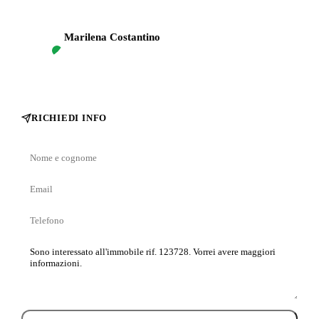
M
Marilena Costantino
RICHIEDI INFO
Nome
e
Email
cognome
Telefono
Messaggio