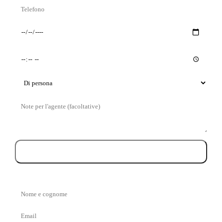
Telefono
Giorno
Orario
preferito
preferito
Tipo
di
Messaggio
visita
Prenota la visita
Nome
e
Email
cognome