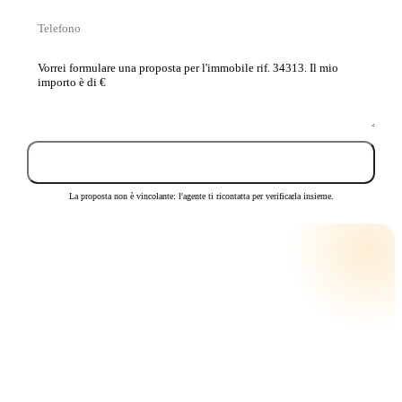
Telefono
La
tua
proposta
Invia proposta
La proposta non è vincolante: l'agente ti ricontatta per verificarla insieme.
CALCOLA LA RATA
RATA MENSILE STIMATA
€ 160
su
25
anni · tasso
3,5
%