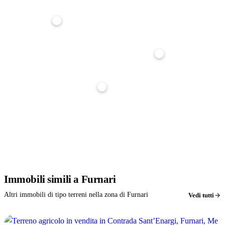
Anticipo
20%
Durata mutuo
25 anni
Tasso interesse
3,5%
Stima indicativa, non è un'offerta di finanziamento. Per un calcolo preciso parlane con noi: ti
affianchiamo gratuitamente nella richiesta di mutuo.
Immobili
simili
a Furnari
Altri immobili di tipo terreni nella zona di Furnari
Vedi tutti