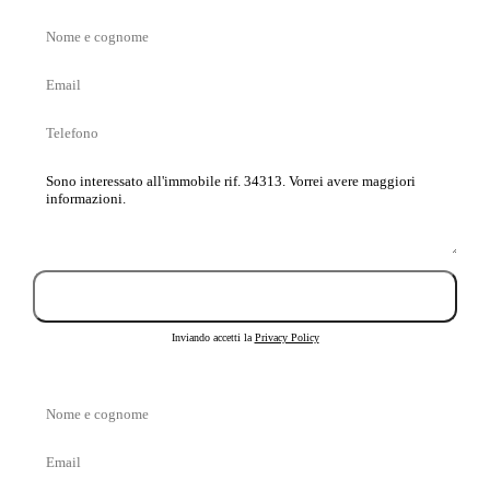
Nome
e
Email
cognome
Telefono
Messaggio
Invia richiesta
Inviando accetti la
Privacy Policy
Nome
e
Email
cognome