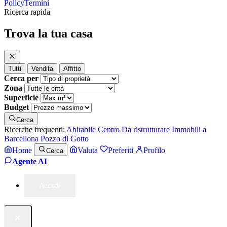
Policy
Termini
Ricerca rapida
Trova la tua casa
Tutti
Vendita
Affitto
Cerca per
Zona
Superficie
Budget
Cerca
Ricerche frequenti:
Abitabile
Centro
Da ristrutturare
Immobili a
Barcellona Pozzo di Gotto
Home
Valuta
Preferiti
Profilo
Cerca
Agente AI
Accedi
×