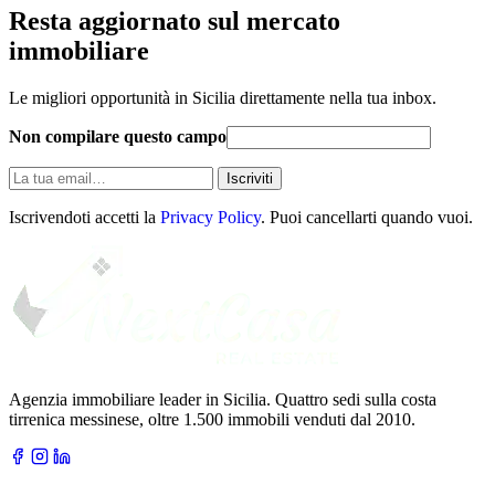
Resta aggiornato sul mercato
immobiliare
Le migliori opportunità in Sicilia direttamente nella tua inbox.
Non compilare questo campo
La
Iscriviti
tua
email
Iscrivendoti accetti la
Privacy Policy
. Puoi cancellarti quando vuoi.
Agenzia immobiliare leader in Sicilia. Quattro sedi sulla costa
tirrenica messinese, oltre 1.500 immobili venduti dal 2010.