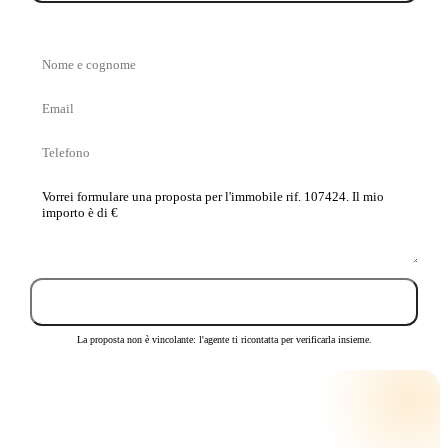
Nome
e
Email
cognome
Telefono
La
tua
proposta
Invia proposta
La proposta non è vincolante: l'agente ti ricontatta per verificarla insieme.
CALCOLA LA RATA