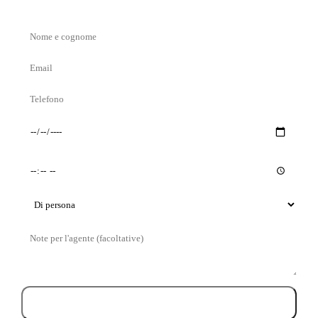
Nome
e
Email
cognome
Telefono
Giorno
Orario
preferito
preferito
Tipo
di
Messaggio
visita
Prenota la visita