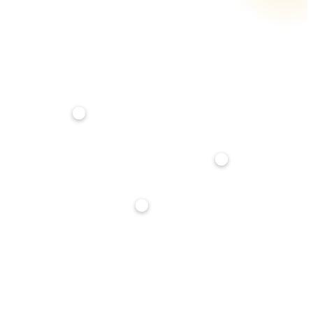
RATA MENSILE STIMATA
€ 1.121
su
25
anni · tasso
3,5
%
Anticipo
20%
Durata mutuo
25 anni
Tasso interesse
3,5%
Stima indicativa, non è un'offerta di finanziamento. Per un calcolo preciso parlane con noi: ti
affianchiamo gratuitamente nella richiesta di mutuo.