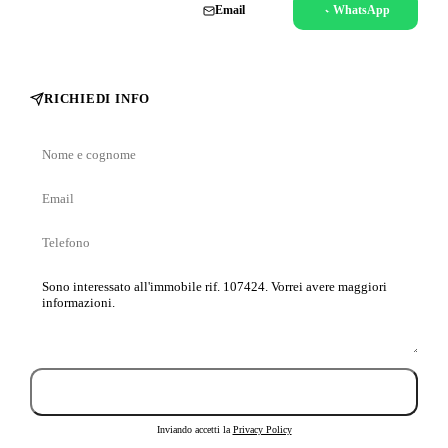
Chiama
Email
WhatsApp
RICHIEDI INFO
Nome
e
Email
cognome
Telefono
Messaggio
Invia richiesta
Inviando accetti la
Privacy Policy