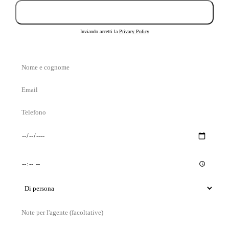
Invia richiesta
Inviando accetti la
Privacy Policy
Nome
e
Email
cognome
Telefono
Giorno
Orario
preferito
preferito
Tipo
di
Messaggio
visita