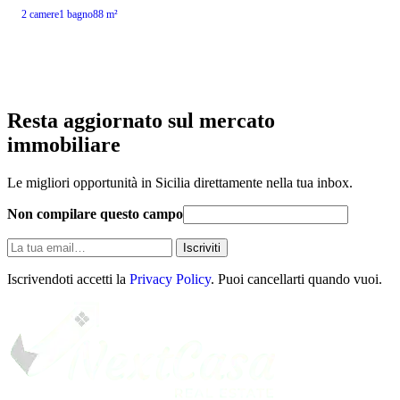
2 camere
1 bagno
88 m²
Resta aggiornato sul mercato
immobiliare
Le migliori opportunità in Sicilia direttamente nella tua inbox.
Non compilare questo campo
La
Iscriviti
tua
email
Iscrivendoti accetti la
Privacy Policy
. Puoi cancellarti quando vuoi.