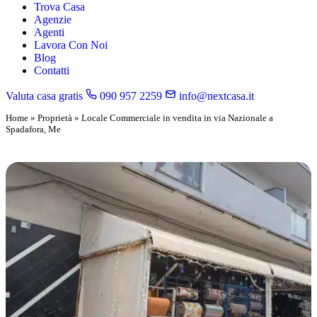
Trova Casa
Agenzie
Agenti
Lavora Con Noi
Blog
Contatti
Valuta casa gratis
090 957 2259
info@nextcasa.it
Home
»
Proprietà
»
Locale Commerciale in vendita in via Nazionale a
Spadafora, Me