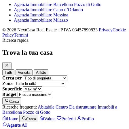
Agenzia Immobiliare Barcellona Pozzo di Gotto
Agenzia Immobiliare Capo d’Orlando
Agenzia Immobiliare Messina
Agenzia Immobiliare Milazzo
© 2026 NextCasa Real Estate · P.IVA 03457890833
Privacy
Cookie
Policy
Termini
Ricerca rapida
Trova la tua casa
Tutti
Vendita
Affitto
Cerca per
Zona
Superficie
Budget
Cerca
Ricerche frequenti:
Abitabile
Centro
Da ristrutturare
Immobili a
Barcellona Pozzo di Gotto
Home
Valuta
Preferiti
Profilo
Cerca
Agente AI