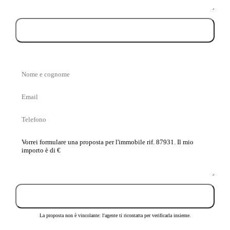
Prenota la visita
Nome
e
Email
cognome
Telefono
La
tua
proposta
Invia proposta
La proposta non è vincolante: l'agente ti ricontatta per verificarla insieme.