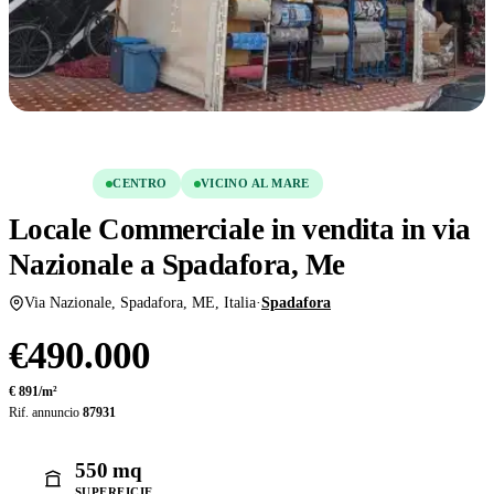
Condividi
Salva
VENDITA
CENTRO
VICINO AL MARE
Locale Commerciale in vendita in via
Nazionale a Spadafora, Me
Via Nazionale, Spadafora, ME, Italia
·
Spadafora
€490.000
€ 891/m²
Rif. annuncio
87931
550 mq
SUPERFICIE