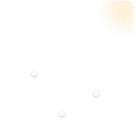
CALCOLA LA RATA
RATA MENSILE STIMATA
€ 1.962
su
25
anni · tasso
3,5
%
Anticipo
20%
Durata mutuo
25 anni
Tasso interesse
3,5%
Stima indicativa, non è un'offerta di finanziamento. Per un calcolo preciso parlane con noi: ti
affianchiamo gratuitamente nella richiesta di mutuo.