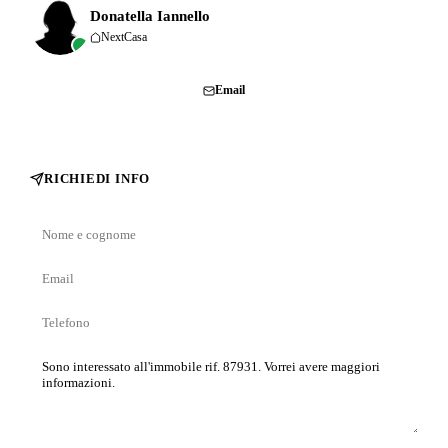
Donatella Iannello
NextCasa
Chiama
Email
RICHIEDI INFO
Nome
e
Email
cognome
Telefono
Messaggio