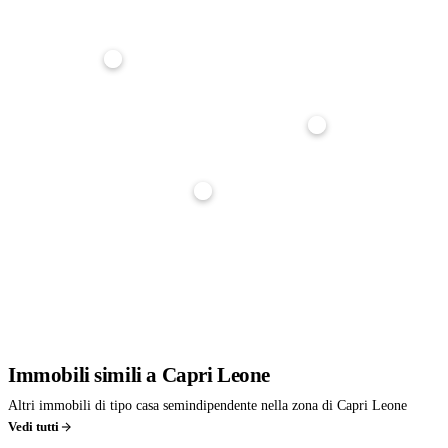
Anticipo
20%
Durata mutuo
25 anni
Tasso interesse
3,5%
Stima indicativa, non è un'offerta di finanziamento. Per un calcolo preciso parlane con noi: ti
affianchiamo gratuitamente nella richiesta di mutuo.
Immobili
simili
a Capri Leone
Altri immobili di tipo casa semindipendente nella zona di Capri Leone
Vedi tutti