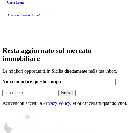
Capri Leone
3 camere
2 bagni
112 m²
Resta aggiornato sul mercato
immobiliare
Le migliori opportunità in Sicilia direttamente nella tua inbox.
Non compilare questo campo
La
Iscriviti
tua
email
Iscrivendoti accetti la
Privacy Policy
. Puoi cancellarti quando vuoi.