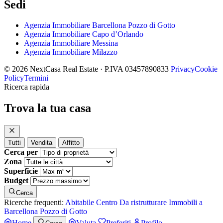
Sedi
Agenzia Immobiliare Barcellona Pozzo di Gotto
Agenzia Immobiliare Capo d’Orlando
Agenzia Immobiliare Messina
Agenzia Immobiliare Milazzo
© 2026 NextCasa Real Estate · P.IVA 03457890833
Privacy
Cookie
Policy
Termini
Ricerca rapida
Trova la tua casa
Tutti
Vendita
Affitto
Cerca per
Zona
Superficie
Budget
Cerca
Ricerche frequenti:
Abitabile
Centro
Da ristrutturare
Immobili a
Barcellona Pozzo di Gotto
Home
Valuta
Preferiti
Profilo