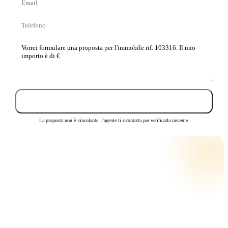
Email
cognome
Telefono
La
tua
proposta
Invia proposta
La proposta non è vincolante: l'agente ti ricontatta per verificarla insieme.
CALCOLA LA RATA
RATA MENSILE STIMATA
€ 601
su
25
anni · tasso
3,5
%