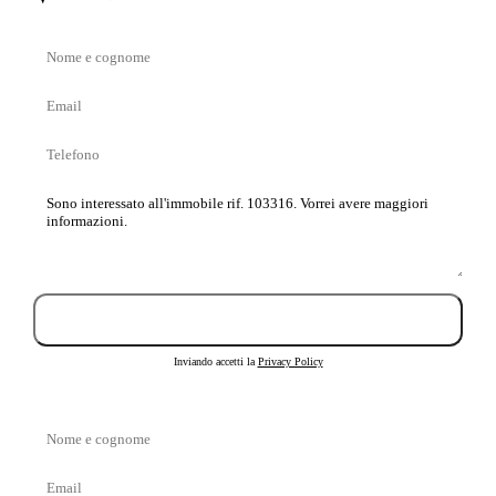
Nome
e
Email
cognome
Telefono
Messaggio
Invia richiesta
Inviando accetti la
Privacy Policy
Nome
e
Email
cognome