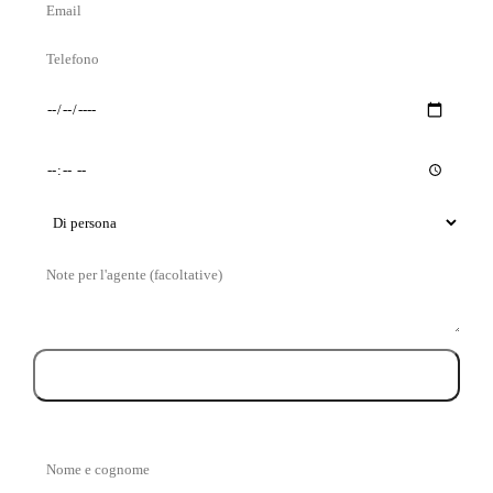
Email
cognome
Telefono
Giorno
Orario
preferito
preferito
Tipo
di
Messaggio
visita
Prenota la visita
Nome
e