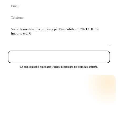
Email
cognome
Telefono
La
tua
proposta
Invia proposta
La proposta non è vincolante: l'agente ti ricontatta per verificarla insieme.
CALCOLA LA RATA
RATA MENSILE STIMATA
€ 360