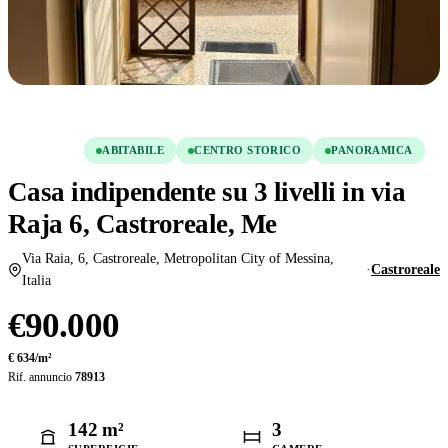
Condividi
Salva
VENDITA
ABITABILE
CENTRO STORICO
PANORAMICA
Casa indipendente su 3 livelli in via
Raja 6, Castroreale, Me
Via Raia, 6, Castroreale, Metropolitan City of Messina,
·
Castroreale
Italia
€90.000
€ 634/m²
Rif. annuncio
78913
142 m²
3