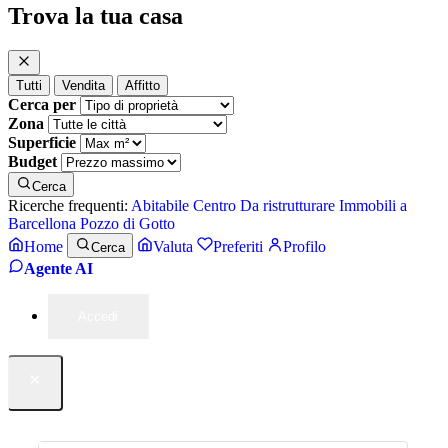
Trova la tua casa
Tutti
Vendita
Affitto
Cerca per
Zona
Superficie
Budget
Cerca
Ricerche frequenti:
Abitabile
Centro
Da ristrutturare
Immobili a
Barcellona Pozzo di Gotto
Home
Valuta
Preferiti
Profilo
Cerca
Agente AI
Accedi
×