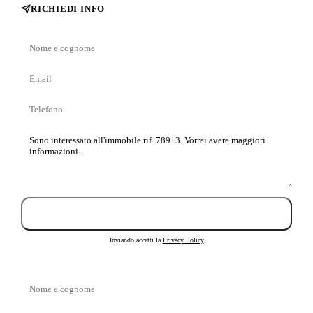
RICHIEDI INFO
Nome
e
Email
cognome
Telefono
Messaggio
Invia richiesta
Inviando accetti la
Privacy Policy
Nome
e