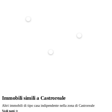
su
25
anni · tasso
3,5
%
Anticipo
20%
Durata mutuo
25 anni
Tasso interesse
3,5%
Stima indicativa, non è un'offerta di finanziamento. Per un calcolo preciso parlane con noi: ti
affianchiamo gratuitamente nella richiesta di mutuo.
Immobili
simili
a Castroreale
Altri immobili di tipo casa indipendente nella zona di Castroreale
Vedi tutti