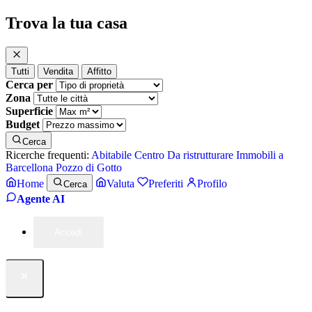
Trova la tua casa
Tutti
Vendita
Affitto
Cerca per
Zona
Superficie
Budget
Cerca
Ricerche frequenti:
Abitabile
Centro
Da ristrutturare
Immobili a
Barcellona Pozzo di Gotto
Home
Valuta
Preferiti
Profilo
Cerca
Agente AI
Accedi
×