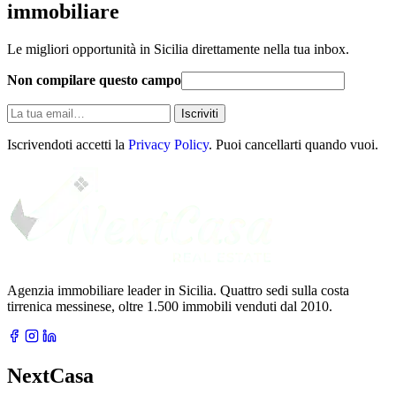
immobiliare
Le migliori opportunità in Sicilia direttamente nella tua inbox.
Non compilare questo campo
La
Iscriviti
tua
email
Iscrivendoti accetti la
Privacy Policy
. Puoi cancellarti quando vuoi.
Agenzia immobiliare leader in Sicilia. Quattro sedi sulla costa
tirrenica messinese, oltre 1.500 immobili venduti dal 2010.
NextCasa