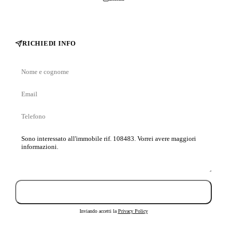
RICHIEDI INFO
Nome
e
Email
cognome
Telefono
Messaggio
Invia richiesta
Inviando accetti la
Privacy Policy