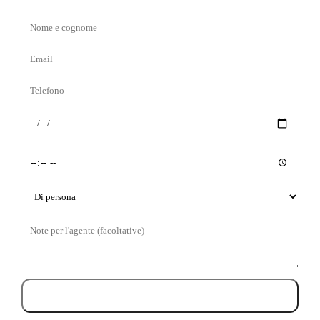
Nome
e
Email
cognome
Telefono
Giorno
Orario
preferito
preferito
Tipo
di
Messaggio
visita
Prenota la visita