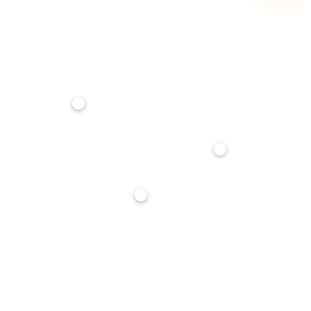
RATA MENSILE STIMATA
€ 144
su
25
anni · tasso
3,5
%
Anticipo
20%
Durata mutuo
25 anni
Tasso interesse
3,5%
Stima indicativa, non è un'offerta di finanziamento. Per un calcolo preciso parlane con noi: ti
affianchiamo gratuitamente nella richiesta di mutuo.