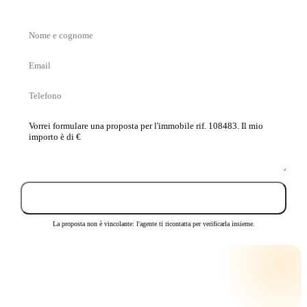
Nome
e
Email
cognome
Telefono
La
tua
proposta
Invia proposta
La proposta non è vincolante: l'agente ti ricontatta per verificarla insieme.
CALCOLA LA RATA