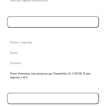
Prenota la visita
Nome
e
Email
cognome
Telefono
La
tua
proposta
Invia proposta