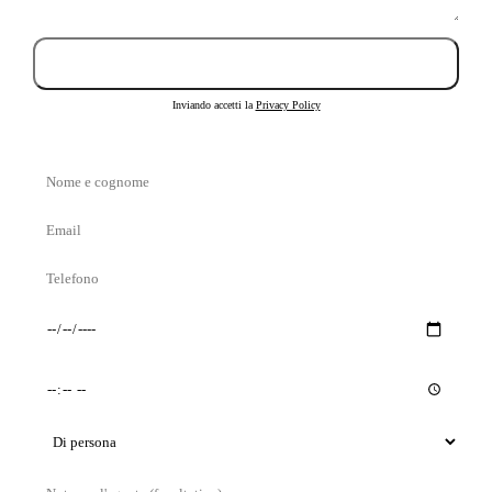
Invia richiesta
Inviando accetti la
Privacy Policy
Nome
e
Email
cognome
Telefono
Giorno
Orario
preferito
preferito
Tipo
di
Messaggio
visita