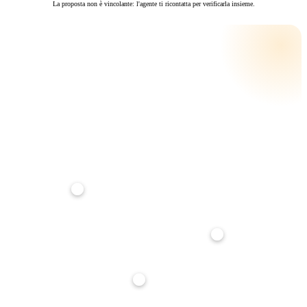
La proposta non è vincolante: l'agente ti ricontatta per verificarla insieme.
CALCOLA LA RATA
RATA MENSILE STIMATA
€ 196
su
25
anni · tasso
3,5
%
Anticipo
20%
Durata mutuo
25 anni
Tasso interesse
3,5%
Stima indicativa, non è un'offerta di finanziamento. Per un calcolo preciso parlane con noi: ti