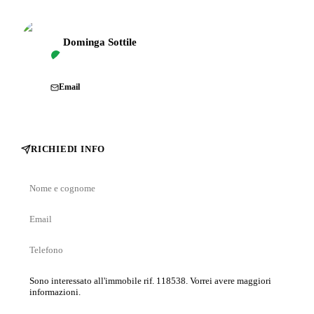
Dominga Sottile
Email
RICHIEDI INFO
Nome
e
Email
cognome
Telefono
Messaggio