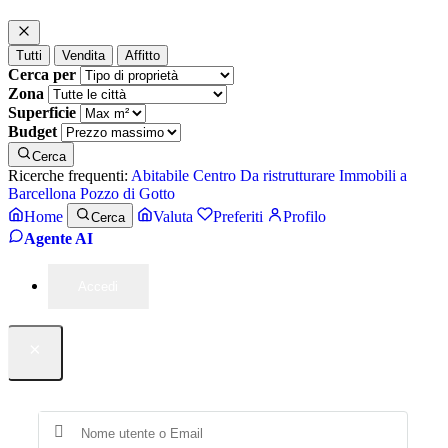
Tutti
Vendita
Affitto
Cerca per
Zona
Superficie
Budget
Cerca
Ricerche frequenti:
Abitabile
Centro
Da ristrutturare
Immobili a
Barcellona Pozzo di Gotto
Home
Valuta
Preferiti
Profilo
Cerca
Agente AI
Accedi
×