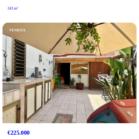
243 m²
VENDITA
€225.000