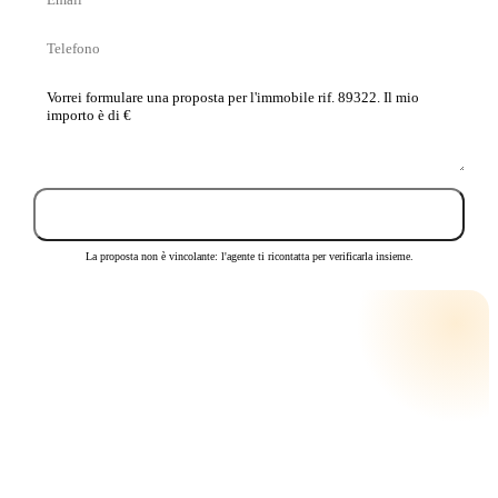
cognome
Telefono
La
tua
proposta
Invia proposta
La proposta non è vincolante: l'agente ti ricontatta per verificarla insieme.
CALCOLA LA RATA
RATA MENSILE STIMATA
€ 280
su
25
anni · tasso
3,5
%