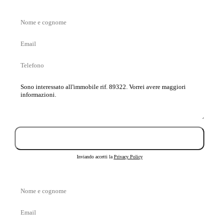
Nome
e
Email
cognome
Telefono
Messaggio
Invia richiesta
Inviando accetti la
Privacy Policy
Nome
e
Email
cognome