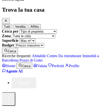
Trova la tua casa
Tutti
Vendita
Affitto
Cerca per
Zona
Superficie
Budget
Cerca
Ricerche frequenti:
Abitabile
Centro
Da ristrutturare
Immobili a
Barcellona Pozzo di Gotto
Home
Valuta
Preferiti
Profilo
Cerca
Agente AI
Accedi
×