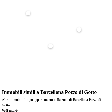
Anticipo
20%
Durata mutuo
25 anni
Tasso interesse
3,5%
Stima indicativa, non è un'offerta di finanziamento. Per un calcolo preciso parlane con noi: ti
affianchiamo gratuitamente nella richiesta di mutuo.
Immobili
simili
a Barcellona Pozzo di Gotto
Altri immobili di tipo appartamento nella zona di Barcellona Pozzo di
Gotto
Vedi tutti