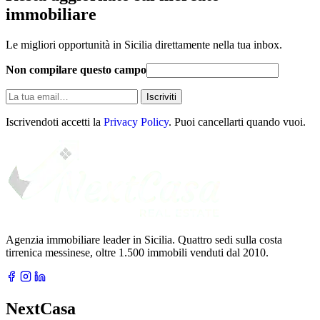
immobiliare
Le migliori opportunità in Sicilia direttamente nella tua inbox.
Non compilare questo campo
La
Iscriviti
tua
email
Iscrivendoti accetti la
Privacy Policy
. Puoi cancellarti quando vuoi.
Agenzia immobiliare leader in Sicilia. Quattro sedi sulla costa
tirrenica messinese, oltre 1.500 immobili venduti dal 2010.
NextCasa