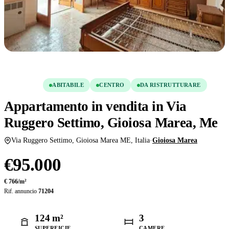
Condividi
Salva
VENDITA
ABITABILE
CENTRO
DA RISTRUTTURARE
Appartamento in vendita in Via
Ruggero Settimo, Gioiosa Marea, Me
Via Ruggero Settimo, Gioiosa Marea ME, Italia
·
Gioiosa Marea
€95.000
€ 766/m²
Rif. annuncio
71204
124 m²
3
SUPERFICIE
CAMERE