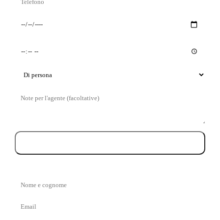
Giorno
Orario
preferito
preferito
Tipo
di
Messaggio
visita
Prenota la visita
Nome
e
Email
cognome