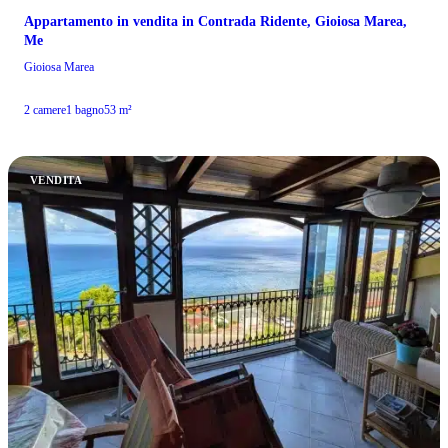
Appartamento in vendita in Contrada Ridente, Gioiosa Marea,
Me
Gioiosa Marea
2 camere
1 bagno
53 m²
VENDITA