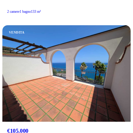
2 camere
1 bagno
133 m²
VENDITA
€105.000