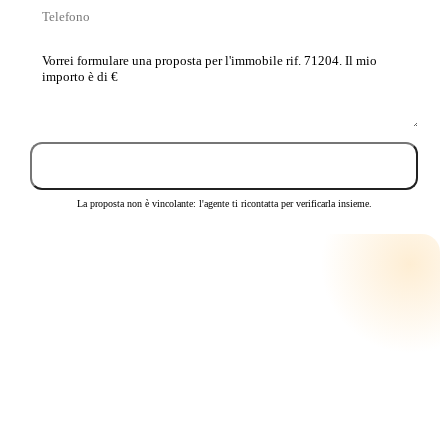
Telefono
La
tua
proposta
Invia proposta
La proposta non è vincolante: l'agente ti ricontatta per verificarla insieme.
CALCOLA LA RATA
RATA MENSILE STIMATA
€ 380
su
25
anni · tasso
3,5
%
Anticipo
20%