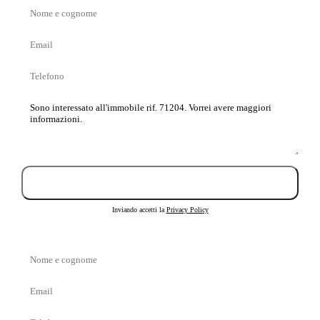
Nome
e
Email
cognome
Telefono
Messaggio
Invia richiesta
Inviando accetti la
Privacy Policy
Nome
e
Email
cognome
Telefono