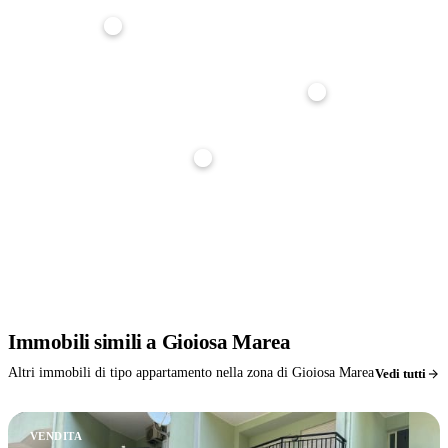
Durata mutuo
25 anni
Tasso interesse
3,5%
Stima indicativa, non è un'offerta di finanziamento. Per un calcolo preciso parlane con noi: ti
affianchiamo gratuitamente nella richiesta di mutuo.
Immobili
simili
a Gioiosa Marea
Altri immobili di tipo appartamento nella zona di Gioiosa Marea
Vedi tutti
VENDITA