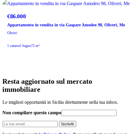
VENDITA
€86.000
Appartamento in vendita in via Gaspare Amodeo 98, Oliveri, Me
Oliveri
1 camera
1 bagno
72 m²
Resta aggiornato sul mercato
immobiliare
Le migliori opportunità in Sicilia direttamente nella tua inbox.
Non compilare questo campo
La
Iscriviti
tua
email