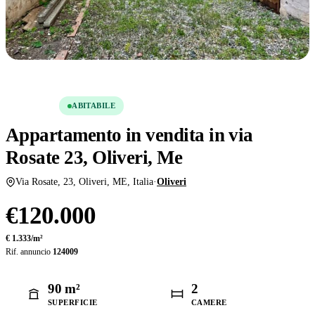
Condividi
Salva
VENDITA
ABITABILE
Appartamento in vendita in via
Rosate 23, Oliveri, Me
Via Rosate, 23, Oliveri, ME, Italia
·
Oliveri
€120.000
€ 1.333/m²
Rif. annuncio
124009
90 m²
2
SUPERFICIE
CAMERE