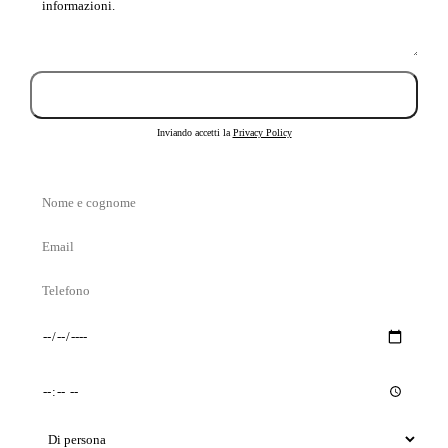
Invia richiesta
Inviando accetti la
Privacy Policy
Nome
e
Email
cognome
Telefono
Giorno
Orario
preferito
preferito
Tipo