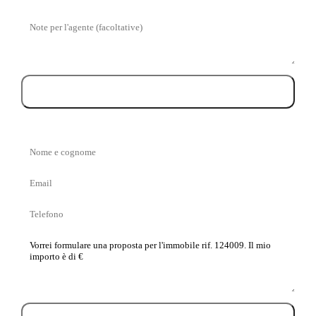
di
Messaggio
visita
Prenota la visita
Nome
e
Email
cognome
Telefono
La
tua
proposta