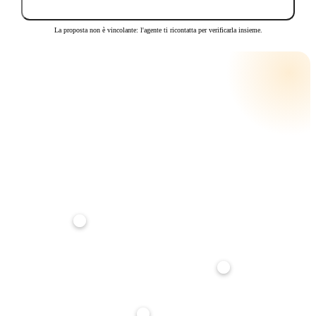
Invia proposta
La proposta non è vincolante: l'agente ti ricontatta per verificarla insieme.
CALCOLA LA RATA
RATA MENSILE STIMATA
€ 481
su
25
anni · tasso
3,5
%
Anticipo
20%
Durata mutuo
25 anni
Tasso interesse
3,5%