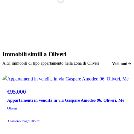
Stima indicativa, non è un'offerta di finanziamento. Per un calcolo preciso parlane con noi: ti
affianchiamo gratuitamente nella richiesta di mutuo.
Immobili
simili
a Oliveri
Altri immobili di tipo appartamento nella zona di Oliveri
Vedi tutti
VENDITA
€95.000
Appartamenti in vendita in via Gaspare Amodeo 96, Oliveri, Me
Oliveri
3 camere
2 bagni
105 m²