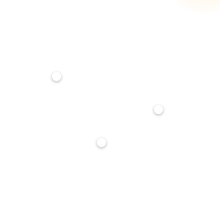
RATA MENSILE STIMATA
€ 368
su
25
anni · tasso
3,5
%
Anticipo
20%
Durata mutuo
25 anni
Tasso interesse
3,5%
Stima indicativa, non è un'offerta di finanziamento. Per un calcolo preciso parlane con noi: ti
affianchiamo gratuitamente nella richiesta di mutuo.