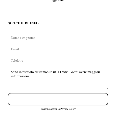
Chiama
Email
RICHIEDI INFO
Nome
e
Email
cognome
Telefono
Messaggio
Invia richiesta
Inviando accetti la
Privacy Policy