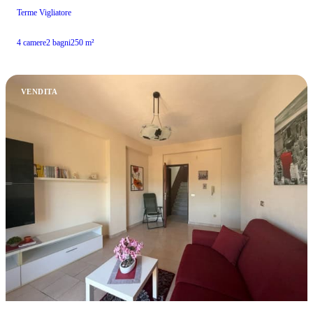
Terme Vigliatore
4 camere
2 bagni
250 m²
VENDITA