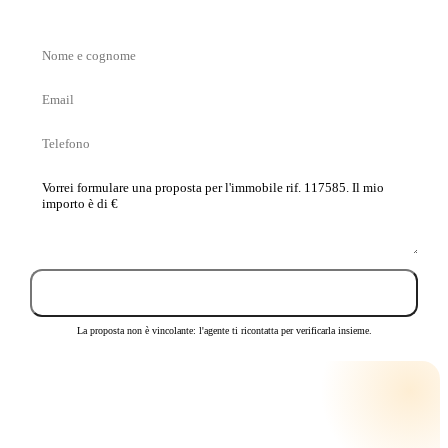
Nome
e
Email
cognome
Telefono
La
tua
proposta
Invia proposta
La proposta non è vincolante: l'agente ti ricontatta per verificarla insieme.
CALCOLA LA RATA