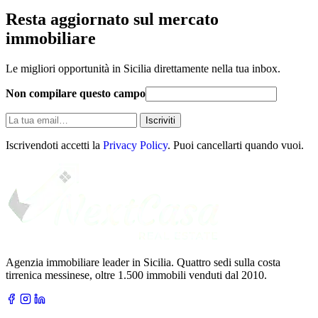
Resta aggiornato sul mercato
immobiliare
Le migliori opportunità in Sicilia direttamente nella tua inbox.
Non compilare questo campo
La
Iscriviti
tua
email
Iscrivendoti accetti la
Privacy Policy
. Puoi cancellarti quando vuoi.
Agenzia immobiliare leader in Sicilia. Quattro sedi sulla costa
tirrenica messinese, oltre 1.500 immobili venduti dal 2010.