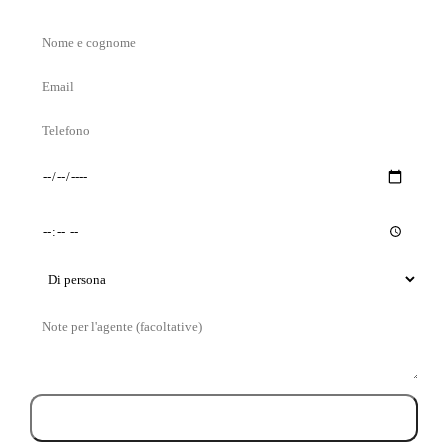
Nome
e
Email
cognome
Telefono
Giorno
Orario
preferito
preferito
Tipo
di
Messaggio
visita
Prenota la visita