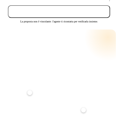
Invia proposta
La proposta non è vincolante: l'agente ti ricontatta per verificarla insieme.
CALCOLA LA RATA
RATA MENSILE STIMATA
€ 461
su
25
anni · tasso
3,5
%
Anticipo
20%
Durata mutuo
25 anni