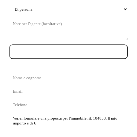
Tipo
di
Messaggio
visita
Prenota la visita
Nome
e
Email
cognome
Telefono
La
tua
proposta