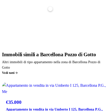
Tasso interesse
3,5%
Stima indicativa, non è un'offerta di finanziamento. Per un calcolo preciso parlane con noi: ti
affianchiamo gratuitamente nella richiesta di mutuo.
Immobili
simili
a Barcellona Pozzo di Gotto
Altri immobili di tipo appartamento nella zona di Barcellona Pozzo di
Gotto
Vedi tutti
VENDITA
€35.000
Appartamento in vendita in via Umberto I 125, Barcellona P.G.,