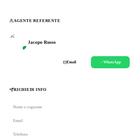
AGENTE REFERENTE
Jacopo Russo
Chiama
Email
WhatsApp
RICHIEDI INFO
Nome
e
Email
cognome
Telefono