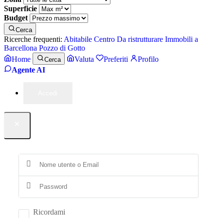
Superficie
Budget
Cerca
Ricerche frequenti:
Abitabile
Centro
Da ristrutturare
Immobili a
Barcellona Pozzo di Gotto
Home
Valuta
Preferiti
Profilo
Cerca
Agente AI
Accedi
×
Ricordami