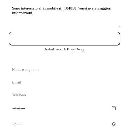
Messaggio
Invia richiesta
Inviando accetti la
Privacy Policy
Nome
e
Email
cognome
Telefono
Giorno
Orario
preferito
preferito