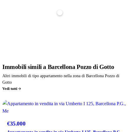
Tasso interesse
3,5%
Stima indicativa, non è un'offerta di finanziamento. Per un calcolo preciso parlane con noi: ti
affianchiamo gratuitamente nella richiesta di mutuo.
Immobili
simili
a Barcellona Pozzo di Gotto
Altri immobili di tipo appartamento nella zona di Barcellona Pozzo di
Gotto
Vedi tutti
VENDITA
€35.000