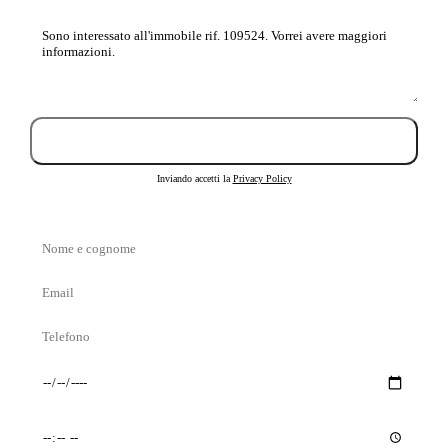
Messaggio
Invia richiesta
Inviando accetti la
Privacy Policy
Nome
e
Email
cognome
Telefono
Giorno
Orario
preferito
preferito