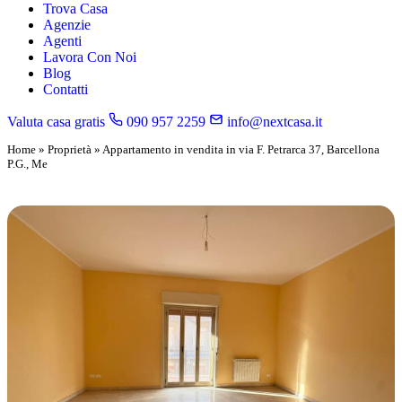
Trova Casa
Agenzie
Agenti
Lavora Con Noi
Blog
Contatti
Valuta casa gratis
090 957 2259
info@nextcasa.it
Home
»
Proprietà
»
Appartamento in vendita in via F. Petrarca 37, Barcellona
P.G., Me