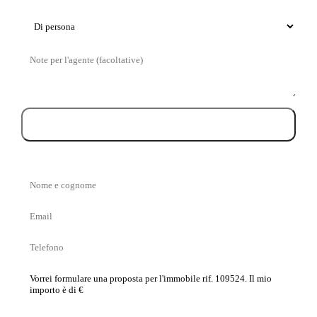
Tipo
di
Messaggio
visita
Prenota la visita
Nome
e
Email
cognome
Telefono
La
tua
proposta