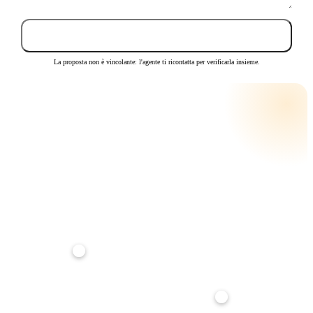
Invia proposta
La proposta non è vincolante: l'agente ti ricontatta per verificarla insieme.
CALCOLA LA RATA
RATA MENSILE STIMATA
€ 292
su
25
anni · tasso
3,5
%
Anticipo
20%
Durata mutuo
25 anni