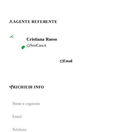
AGENTE REFERENTE
Cristiana Russo
NextCasa.it
Chiama
Email
RICHIEDI INFO
Nome
e
Email
cognome
Telefono