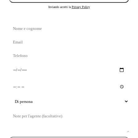
Inviando accetti la
Privacy Policy
Nome
e
Email
cognome
Telefono
Giorno
Orario
preferito
preferito
Tipo
di
Messaggio
visita