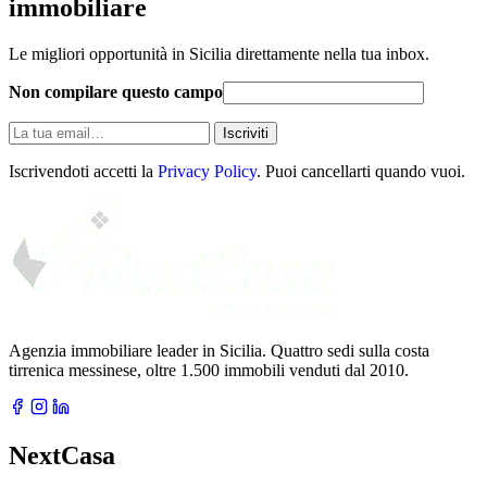
immobiliare
Le migliori opportunità in Sicilia direttamente nella tua inbox.
Non compilare questo campo
La
Iscriviti
tua
email
Iscrivendoti accetti la
Privacy Policy
. Puoi cancellarti quando vuoi.
Agenzia immobiliare leader in Sicilia. Quattro sedi sulla costa
tirrenica messinese, oltre 1.500 immobili venduti dal 2010.
NextCasa