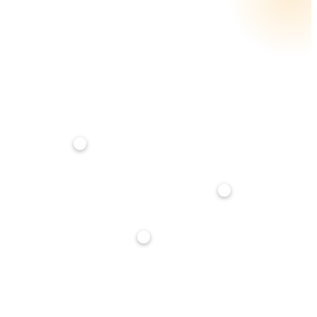
RATA MENSILE STIMATA
€ 320
su
25
anni · tasso
3,5
%
Anticipo
20%
Durata mutuo
25 anni
Tasso interesse
3,5%
Stima indicativa, non è un'offerta di finanziamento. Per un calcolo preciso parlane con noi: ti
affianchiamo gratuitamente nella richiesta di mutuo.