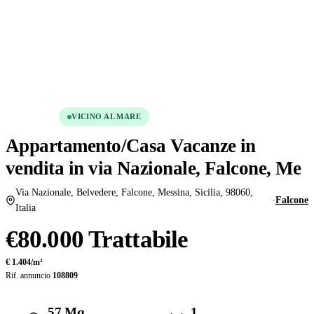
Condividi
Salva
VENDITA
VICINO AL MARE
Appartamento/Casa Vacanze in
vendita in via Nazionale, Falcone, Me
Via Nazionale, Belvedere, Falcone, Messina, Sicilia, 98060,
·
Falcone
Italia
€80.000 Trattabile
€ 1.404/m²
Rif. annuncio
108809
57 Mq
1