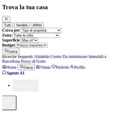
Trova la tua casa
Tutti
Vendita
Affitto
Cerca per
Zona
Superficie
Budget
Cerca
Ricerche frequenti:
Abitabile
Centro
Da ristrutturare
Immobili a
Barcellona Pozzo di Gotto
Home
Valuta
Preferiti
Profilo
Cerca
Agente AI
Accedi
×