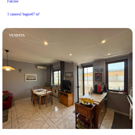
Falcone
1 camera
1 bagno
67 m²
VENDITA