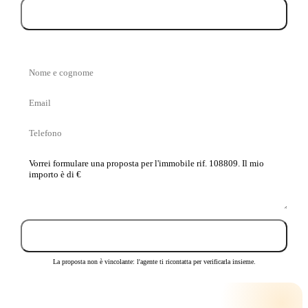
Prenota la visita
Nome
e
Email
cognome
Telefono
La
tua
proposta
Invia proposta
La proposta non è vincolante: l'agente ti ricontatta per verificarla insieme.
CALCOLA LA RATA