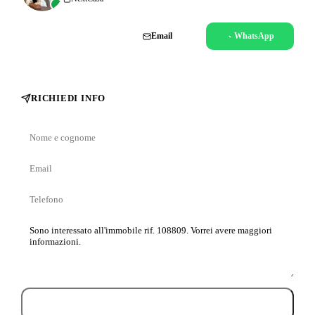
Chiama
Email
WhatsApp
RICHIEDI INFO
Nome
e
Email
cognome
Telefono
Messaggio
Invia richiesta