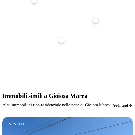
Durata mutuo
25 anni
Tasso interesse
3,5%
Stima indicativa, non è un'offerta di finanziamento. Per un calcolo preciso parlane con noi: ti
affianchiamo gratuitamente nella richiesta di mutuo.
Immobili
simili
a Gioiosa Marea
Altri immobili di tipo residenziale nella zona di Gioiosa Marea
Vedi tutti
VENDITA