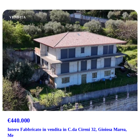
VENDITA
€440.000
Intero Fabbricato in vendita in C.da Cireni 32, Gioiosa Marea,
Me