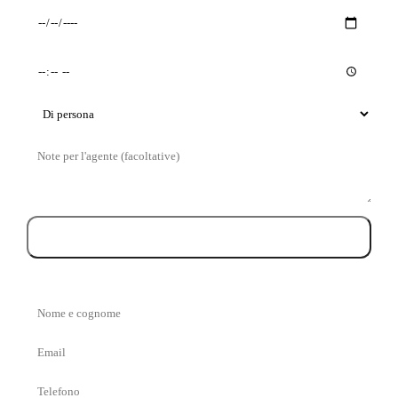
Giorno
Orario
preferito
preferito
Tipo
di
Messaggio
visita
Prenota la visita
Nome
e
Email
cognome
Telefono