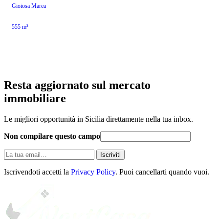
Gioiosa Marea
555 m²
Resta aggiornato sul mercato
immobiliare
Le migliori opportunità in Sicilia direttamente nella tua inbox.
Non compilare questo campo
La
Iscriviti
tua
email
Iscrivendoti accetti la
Privacy Policy
. Puoi cancellarti quando vuoi.