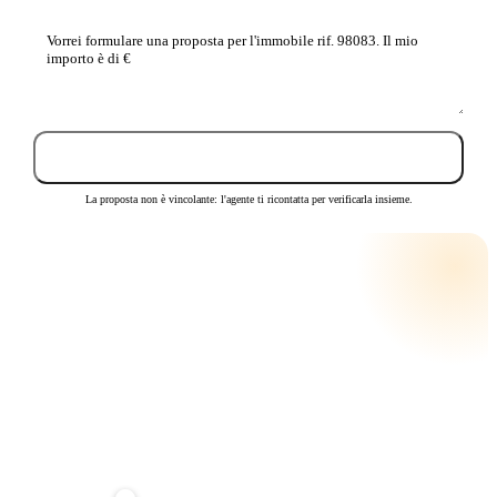
La
tua
proposta
Invia proposta
La proposta non è vincolante: l'agente ti ricontatta per verificarla insieme.
CALCOLA LA RATA
RATA MENSILE STIMATA
€ 392
su
25
anni · tasso
3,5
%
Anticipo
20%