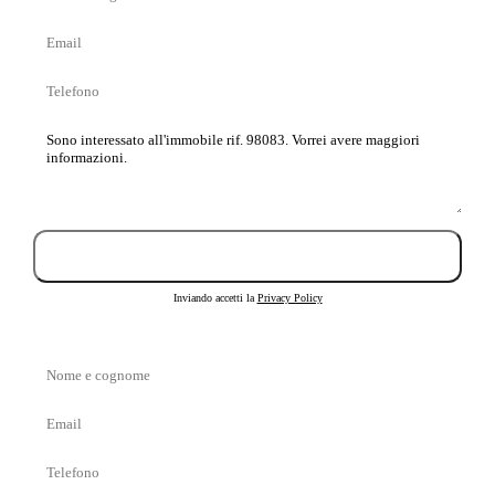
e
Email
cognome
Telefono
Messaggio
Invia richiesta
Inviando accetti la
Privacy Policy
Nome
e
Email
cognome
Telefono