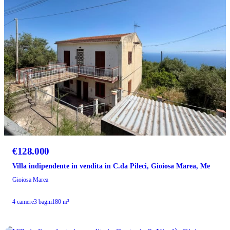
€128.000
Villa indipendente in vendita in C.da Pileci, Gioiosa Marea, Me
Gioiosa Marea
4 camere
3 bagni
180 m²