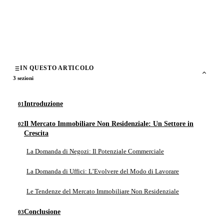
di
NextcasaRealEstate
30 Maggio 2023
4 min di lettura
IN QUESTO ARTICOLO
3 sezioni
Introduzione
Il Mercato Immobiliare Non Residenziale: Un Settore in
Crescita
La Domanda di Negozi: Il Potenziale Commerciale
La Domanda di Uffici: L’Evolvere del Modo di Lavorare
Le Tendenze del Mercato Immobiliare Non Residenziale
Conclusione