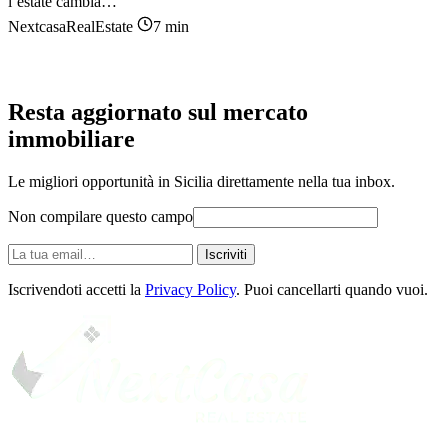
l’estate cambia…
NextcasaRealEstate
7 min
Resta aggiornato sul mercato
immobiliare
Le migliori opportunità in Sicilia direttamente nella tua inbox.
Non compilare questo campo
La
Iscriviti
tua
email
Iscrivendoti accetti la
Privacy Policy
. Puoi cancellarti quando vuoi.