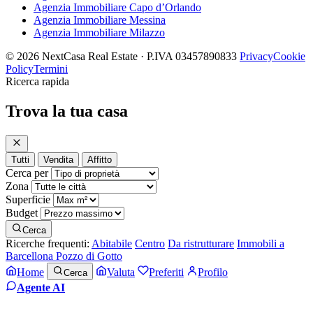
Agenzia Immobiliare Capo d’Orlando
Agenzia Immobiliare Messina
Agenzia Immobiliare Milazzo
© 2026 NextCasa Real Estate · P.IVA 03457890833
Privacy
Cookie
Policy
Termini
Ricerca rapida
Trova la tua casa
Tutti
Vendita
Affitto
Cerca per
Zona
Superficie
Budget
Cerca
Ricerche frequenti:
Abitabile
Centro
Da ristrutturare
Immobili a
Barcellona Pozzo di Gotto
Home
Valuta
Preferiti
Profilo
Cerca
Agente AI