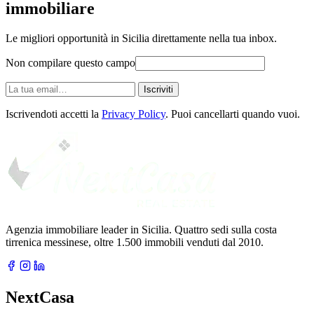
immobiliare
Le migliori opportunità in Sicilia direttamente nella tua inbox.
Non compilare questo campo
La
Iscriviti
tua
email
Iscrivendoti accetti la
Privacy Policy
. Puoi cancellarti quando vuoi.
Agenzia immobiliare leader in Sicilia. Quattro sedi sulla costa
tirrenica messinese, oltre 1.500 immobili venduti dal 2010.
NextCasa