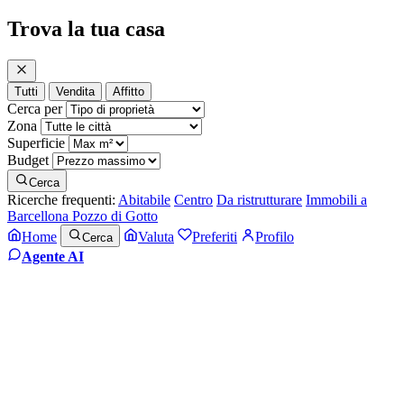
Trova la tua casa
Tutti
Vendita
Affitto
Cerca per
Zona
Superficie
Budget
Cerca
Ricerche frequenti:
Abitabile
Centro
Da ristrutturare
Immobili a
Barcellona Pozzo di Gotto
Home
Valuta
Preferiti
Profilo
Cerca
Agente AI