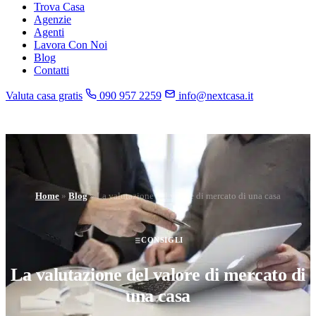
Trova Casa
Agenzie
Agenti
Lavora Con Noi
Blog
Contatti
Valuta casa gratis
090 957 2259
info@nextcasa.it
Home
»
Blog
»
La valutazione del valore di mercato di una casa
CONSIGLI
La valutazione del valore di mercato di
una casa