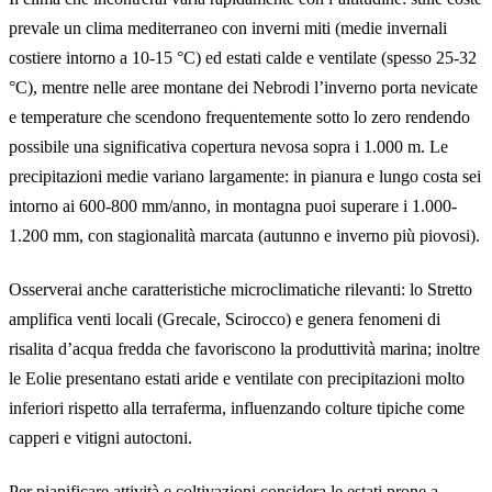
prevale un clima mediterraneo con inverni miti (medie invernali
costiere intorno a 10-15 °C) ed estati calde e ventilate (spesso 25-32
°C), mentre nelle aree montane dei Nebrodi l’inverno porta nevicate
e temperature che scendono frequentemente sotto lo zero rendendo
possibile una significativa copertura nevosa sopra i 1.000 m. Le
precipitazioni medie variano largamente: in pianura e lungo costa sei
intorno ai 600-800 mm/anno, in montagna puoi superare i 1.000-
1.200 mm, con stagionalità marcata (autunno e inverno più piovosi).
Osserverai anche caratteristiche microclimatiche rilevanti: lo Stretto
amplifica venti locali (Grecale, Scirocco) e genera fenomeni di
risalita d’acqua fredda che favoriscono la produttività marina; inoltre
le Eolie presentano estati aride e ventilate con precipitazioni molto
inferiori rispetto alla terraferma, influenzando colture tipiche come
capperi e vitigni autoctoni.
Per pianificare attività e coltivazioni considera le estati prone a