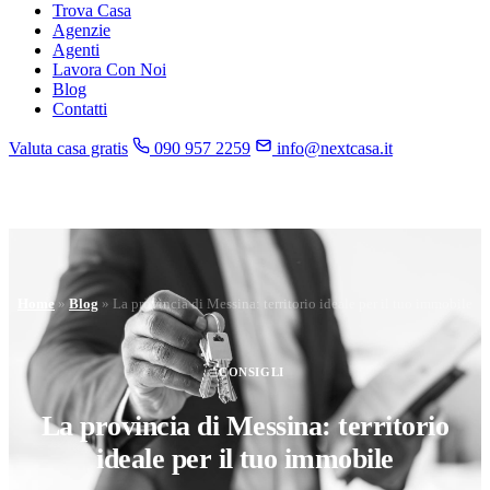
Trova Casa
Agenzie
Agenti
Lavora Con Noi
Blog
Contatti
Valuta casa gratis
090 957 2259
info@nextcasa.it
Home
»
Blog
»
La provincia di Messina: territorio ideale per il tuo immobile
CONSIGLI
La provincia di Messina: territorio
ideale per il tuo immobile