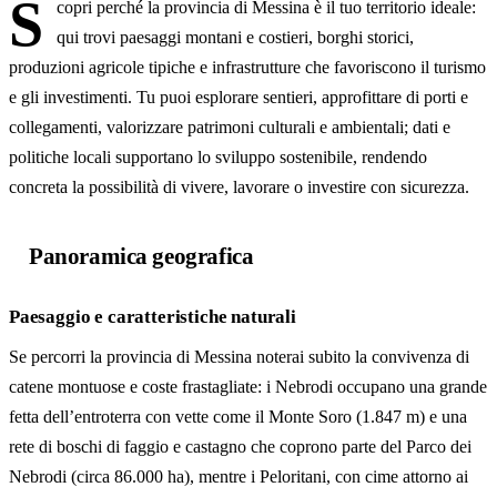
S
copri perché la provincia di Messina è il tuo territorio ideale:
Iniziative orientate alla sostenibilità
qui trovi paesaggi montani e costieri, borghi storici,
La provincia di Messina territorio ideale
produzioni agricole tipiche e infrastrutture che favoriscono il turismo
e gli investimenti. Tu puoi esplorare sentieri, approfittare di porti e
collegamenti, valorizzare patrimoni culturali e ambientali; dati e
politiche locali supportano lo sviluppo sostenibile, rendendo
concreta la possibilità di vivere, lavorare o investire con sicurezza.
Panoramica geografica
Paesaggio e caratteristiche naturali
Se percorri la provincia di Messina noterai subito la convivenza di
catene montuose e coste frastagliate: i Nebrodi occupano una grande
fetta dell’entroterra con vette come il Monte Soro (1.847 m) e una
rete di boschi di faggio e castagno che coprono parte del Parco dei
Nebrodi (circa 86.000 ha), mentre i Peloritani, con cime attorno ai