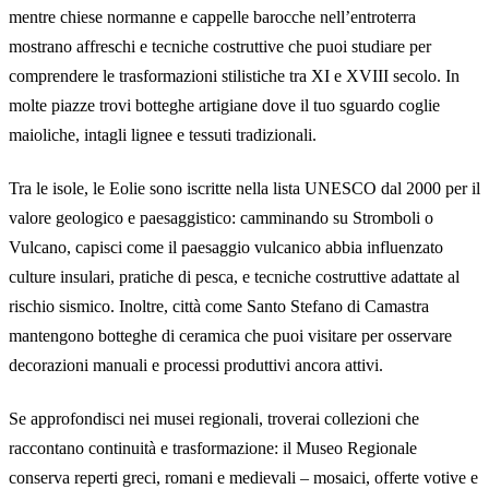
mentre chiese normanne e cappelle barocche nell’entroterra
mostrano affreschi e tecniche costruttive che puoi studiare per
comprendere le trasformazioni stilistiche tra XI e XVIII secolo. In
molte piazze trovi botteghe artigiane dove il tuo sguardo coglie
maioliche, intagli lignee e tessuti tradizionali.
Tra le isole, le Eolie sono iscritte nella lista UNESCO dal 2000 per il
valore geologico e paesaggistico: camminando su Stromboli o
Vulcano, capisci come il paesaggio vulcanico abbia influenzato
culture insulari, pratiche di pesca, e tecniche costruttive adattate al
rischio sismico. Inoltre, città come Santo Stefano di Camastra
mantengono botteghe di ceramica che puoi visitare per osservare
decorazioni manuali e processi produttivi ancora attivi.
Se approfondisci nei musei regionali, troverai collezioni che
raccontano continuità e trasformazione: il Museo Regionale
conserva reperti greci, romani e medievali – mosaici, offerte votive e