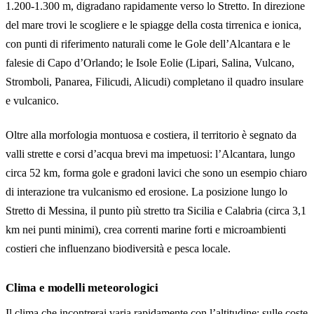
1.200-1.300 m, digradano rapidamente verso lo Stretto. In direzione
del mare trovi le scogliere e le spiagge della costa tirrenica e ionica,
con punti di riferimento naturali come le Gole dell’Alcantara e le
falesie di Capo d’Orlando; le Isole Eolie (Lipari, Salina, Vulcano,
Stromboli, Panarea, Filicudi, Alicudi) completano il quadro insulare
e vulcanico.
Oltre alla morfologia montuosa e costiera, il territorio è segnato da
valli strette e corsi d’acqua brevi ma impetuosi: l’Alcantara, lungo
circa 52 km, forma gole e gradoni lavici che sono un esempio chiaro
di interazione tra vulcanismo ed erosione. La posizione lungo lo
Stretto di Messina, il punto più stretto tra Sicilia e Calabria (circa 3,1
km nei punti minimi), crea correnti marine forti e microambienti
costieri che influenzano biodiversità e pesca locale.
Clima e modelli meteorologici
Il clima che incontrerai varia rapidamente con l’altitudine: sulle coste