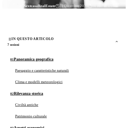
di
NextcasaRealEstate
22 Dicembre 2025
16 min di lettura
IN QUESTO ARTICOLO
7 sezioni
Panoramica geografica
Paesaggio e caratteristiche naturali
Clima e modelli meteorologici
Rilevanza storica
Civiltà antiche
Patrimonio culturale
Aspetti economici