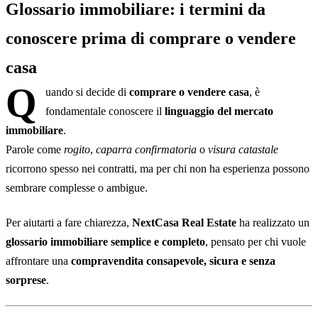
Glossario immobiliare: i termini da
3. A cosa serve la visura catastale aggiornata?
4. Cosa succede se la planimetria non corrisponde allo stato reale
conoscere prima di comprare o vendere
dell’immobile?
casa
5. Come mi tutela la caparra confirmatoria?
Q
uando si decide di
comprare o vendere casa
, è
Conclusione glossario immobiliare: con NextCasa, ogni
fondamentale conoscere il
linguaggio del mercato
termine diventa chiaro
immobiliare
.
Parole come
rogito
,
caparra confirmatoria
o
visura catastale
ricorrono spesso nei contratti, ma per chi non ha esperienza possono
sembrare complesse o ambigue.
Per aiutarti a fare chiarezza,
NextCasa Real Estate
ha realizzato un
glossario immobiliare semplice e completo
, pensato per chi vuole
affrontare una
compravendita consapevole, sicura e senza
sorprese
.