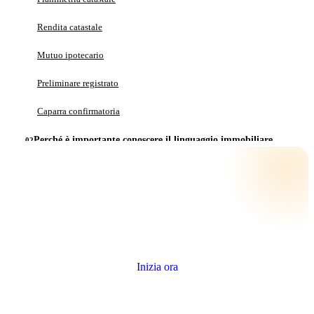
Rendita catastale
Mutuo ipotecario
Preliminare registrato
Caparra confirmatoria
Perché è importante conoscere il linguaggio immobiliare
NextCasa Real Estate: la tua guida nella compravendita
immobiliare
Cosa offre NextCasa
Quanto vale il tuo immobile?
FAQ – Domande frequenti sui termini immobiliari
Stima gratuita e senza impegno, con i dati reali della tua zona.
1. Il compromesso è obbligatorio prima del rogito?
Inizia ora
2. Serve un notaio anche per la proposta d’acquisto?