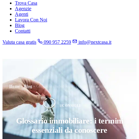
Trova Casa
Agenzie
Agenti
Lavora Con Noi
Blog
Contatti
Valuta casa gratis
090 957 2259
info@nextcasa.it
Home
»
Blog
»
Glossario immobiliare: i termini essenziali da conoscere
CONSIGLI
Glossario immobiliare: i termini
essenziali da conoscere