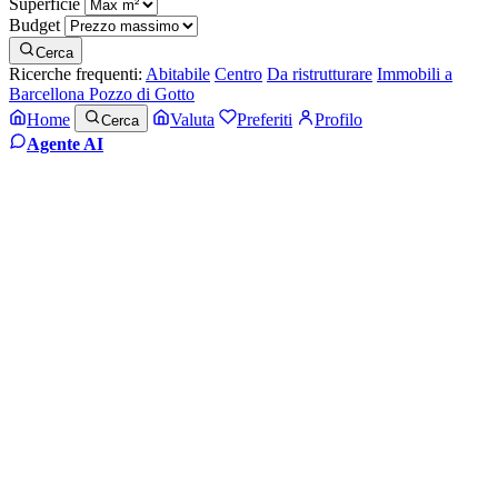
Superficie
Budget
Cerca
Ricerche frequenti:
Abitabile
Centro
Da ristrutturare
Immobili a
Barcellona Pozzo di Gotto
Home
Valuta
Preferiti
Profilo
Cerca
Agente AI