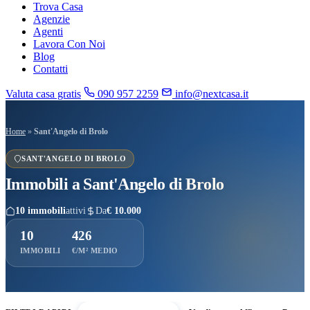
Trova Casa
Agenzie
Agenti
Lavora Con Noi
Blog
Contatti
Valuta casa gratis
090 957 2259
info@nextcasa.it
Home
»
Sant'Angelo di Brolo
SANT'ANGELO DI BROLO
Immobili a
Sant'Angelo di Brolo
10 immobili
attivi
Da
€ 10.000
10
426
IMMOBILI
€/M² MEDIO