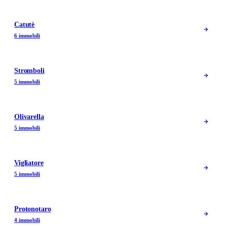
Catutè
6
immobili
Stromboli
5
immobili
Olivarella
5
immobili
Vigliatore
5
immobili
Protonotaro
4
immobili