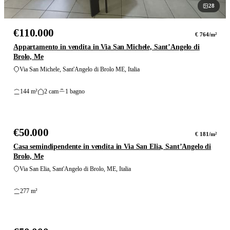
28
foto
€110.000
€ 764/m²
Appartamento in vendita in Via San Michele, Sant’Angelo di
Brolo, Me
Via San Michele, Sant'Angelo di Brolo ME, Italia
144 m²
2 cam
1 bagno
35
foto
€50.000
VENDITA
€ 181/m²
Casa semindipendente in vendita in Via San Elia, Sant’Angelo di
Brolo, Me
Via San Elia, Sant'Angelo di Brolo, ME, Italia
277 m²
23
foto
VENDITA