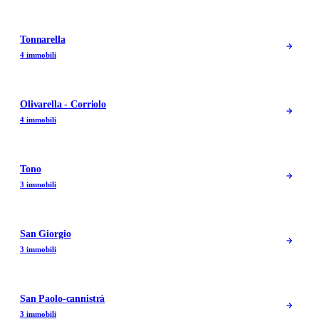
Tonnarella
4
immobili
Olivarella - Corriolo
4
immobili
Tono
3
immobili
San Giorgio
3
immobili
San Paolo-cannistrà
3
immobili