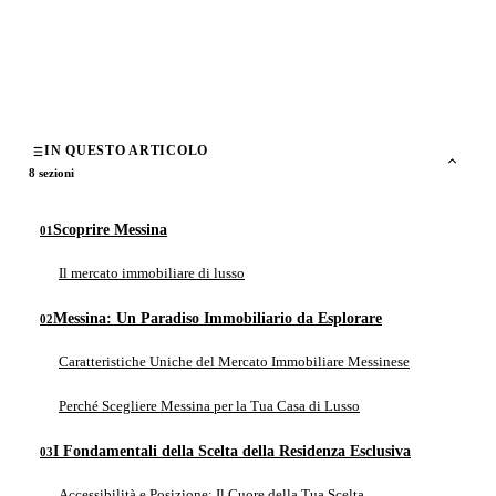
di
NextcasaRealEstate
1 Ottobre 2025
10 min di lettura
IN QUESTO ARTICOLO
8 sezioni
Scoprire Messina
Il mercato immobiliare di lusso
Messina: Un Paradiso Immobiliario da Esplorare
Caratteristiche Uniche del Mercato Immobiliare Messinese
Perché Scegliere Messina per la Tua Casa di Lusso
I Fondamentali della Scelta della Residenza Esclusiva
Accessibilità e Posizione: Il Cuore della Tua Scelta