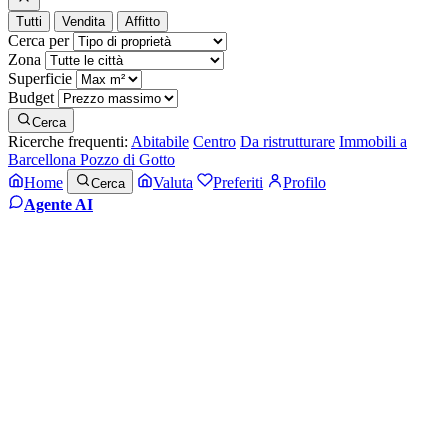
Tutti
Vendita
Affitto
Cerca per
Zona
Superficie
Budget
Cerca
Ricerche frequenti:
Abitabile
Centro
Da ristrutturare
Immobili a
Barcellona Pozzo di Gotto
Home
Valuta
Preferiti
Profilo
Cerca
Agente AI