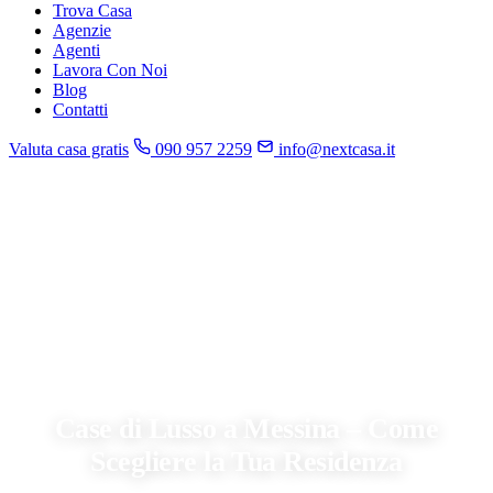
Trova Casa
Agenzie
Agenti
Lavora Con Noi
Blog
Contatti
Valuta casa gratis
090 957 2259
info@nextcasa.it
Home
»
Blog
»
Case di Lusso a Messina – Come Scegliere la Tua Residenza
CONSIGLI
Case di Lusso a Messina – Come
Scegliere la Tua Residenza