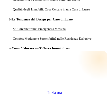
Qualità degli Immobili: Cosa Cercare in una Casa di Lusso
Le Tendenze del Design per Case di Lusso
Stili Architettonici Emergenti a Messina
Comfort Moderno e Sostenibilità nelle Residenze Esclusive
Come Valutare un’Offerta Immobiliare
Analisi Comparativa: Prezzi e Valore di Mercato
L’Importanza delle Ispezioni e delle Certificazioni
Quanto vale il tuo immobile?
Gli Aspetti Fiscali e Legali dell’Acquisto Immobiliare
Stima gratuita e senza impegno, con i dati reali della tua zona.
Imposte e Normative Locali: Cosa Saperne
Inizia ora
La Rilevanza del Supporto Legale nella Transazione
Case di Lusso a Messina – Come Scegliere la Tua Prossima