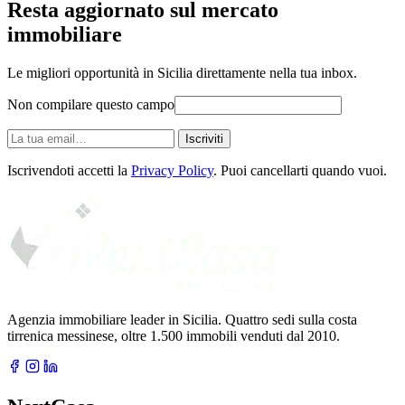
Resta aggiornato sul mercato
immobiliare
Le migliori opportunità in Sicilia direttamente nella tua inbox.
Non compilare questo campo
La
Iscriviti
tua
email
Iscrivendoti accetti la
Privacy Policy
. Puoi cancellarti quando vuoi.
Agenzia immobiliare leader in Sicilia. Quattro sedi sulla costa
tirrenica messinese, oltre 1.500 immobili venduti dal 2010.