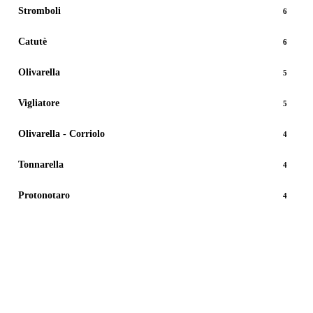
Stromboli
6
Catutè
6
Olivarella
5
Vigliatore
5
Olivarella - Corriolo
4
Tonnarella
4
Protonotaro
4
Vedi tutti gli immobili